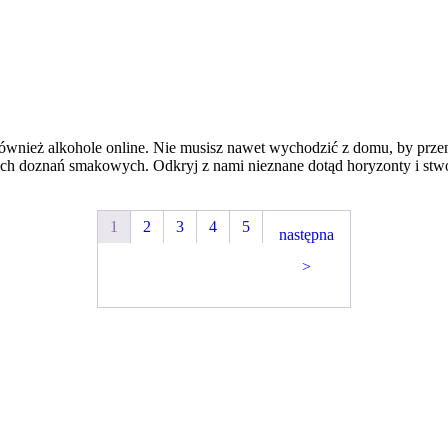
ównież alkohole online. Nie musisz nawet wychodzić z domu, by prz
ych doznań smakowych. Odkryj z nami nieznane dotąd horyzonty i stwó
1
2
3
4
5
następna
>