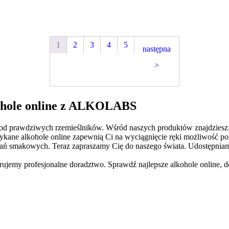
1
2
3
4
5
następna
>
kohole online z ALKOLABS
, od prawdziwych rzemieślników. Wśród naszych produktów znajdziesz
otykane alkohole online zapewnią Ci na wyciągnięcie ręki możliwość 
 smakowych. Teraz zapraszamy Cię do naszego świata. Udostępniamy 
ujemy profesjonalne doradztwo. Sprawdź najlepsze alkohole online, 