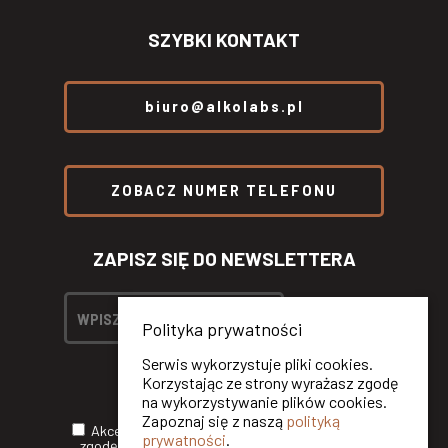
SZYBKI KONTAKT
biuro@alkolabs.pl
ZOBACZ NUMER TELEFONU
ZAPISZ SIĘ DO NEWSLETTERA
Polityka prywatności
Serwis wykorzystuje pliki cookies.
Korzystając ze strony wyrażasz zgodę
na wykorzystywanie plików cookies.
Zapoznaj się z naszą
polityką
Akceptuję
Politykę Prywatności
oraz wyrażam
prywatności
.
zgodę na otrzymywanie informacji handlowych