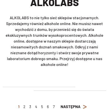
ALKOLABS
ALKOLABS to nie tylko sieć sklepów stacjonarnych.
Sprzedajemy również alkohole online. Nie musisz nawet
wychodzić z domu, by przenieść się do świata
ekskluzywnych trunków wysokoprocentowych. Alkohole
online, dostępne w naszym sklepie dostarczają
niesamowitych doznań smakowych. Odkryj z nami
nieznane dotąd horyzonty i stwórz swoje prywatne
laboratorium dobrego smaku. Przejrzyj dostępne u nas
alkohole online!
>
1
2
3
4
5
6
7
NASTĘPNA