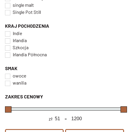
single malt
Single Pot Still
KRAJ POCHODZENIA
Indie
Irlandia
Szkocja
Irlandia Północna
SMAK
owoce
wanilia
ZAKRES CENOWY
zł
-
Minimum Price
Maximum Price