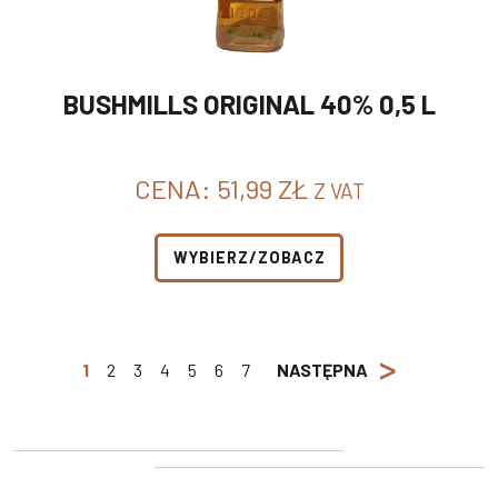
BUSHMILLS ORIGINAL 40% 0,5 L
CENA:
51,99
ZŁ
Z VAT
WYBIERZ/ZOBACZ
>
1
2
3
4
5
6
7
NASTĘPNA