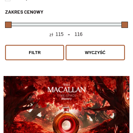
ZAKRES CENOWY
zł
-
Minimum Price
Maximum Price
FILTR
WYCZYŚĆ