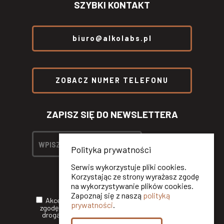
SZYBKI KONTAKT
biuro@alkolabs.pl
ZOBACZ NUMER TELEFONU
ZAPISZ SIĘ DO NEWSLETTERA
Polityka prywatności
Serwis wykorzystuje pliki cookies.
Korzystając ze strony wyrażasz zgodę
na wykorzystywanie plików cookies.
Zapoznaj się z naszą
polityką
Akceptuję
Politykę Prywatności
oraz wyrażam
prywatności
.
zgodę na otrzymywanie informacji handlowych
drogą elektroniczną od ALKOLABS SP. Z O.O.*