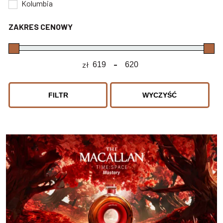
Kolumbia
ZAKRES CENOWY
zł
-
Minimum Price
Maximum Price
FILTR
WYCZYŚĆ