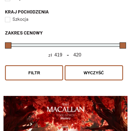
KRAJ POCHODZENIA
Szkocja
ZAKRES CENOWY
zł
-
Minimum Price
Maximum Price
FILTR
WYCZYŚĆ