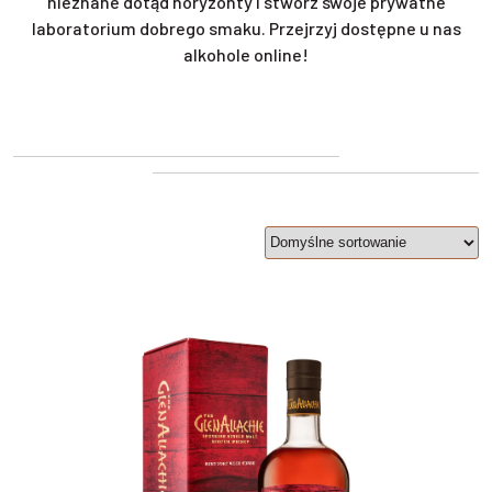
nieznane dotąd horyzonty i stwórz swoje prywatne
laboratorium dobrego smaku. Przejrzyj dostępne u nas
alkohole online!