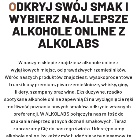
ODKRYJ SWÓJ SMAK I
WYBIERZ NAJLEPSZE
ALKOHOLE ONLINE Z
ALKOLABS
W naszym sklepie znajdziesz alkohole online z
wyjątkowych miejsc, od prawdziwych rzemieślników.
Wśród naszych produktów znajdziesz: wysokoprocentowe
trunki klasy premium, piwa rzemieślnicze, whisky, giny,
likiery, szampany oraz wina. Ekskluzywne, rzadko
spotykane alkohole online zapewnią Ci na wyciągnięcie ręki
możliwość poznania nowych smaków, odkrycie własnych
preferencji. W ALKOLABS połączyła nas miłość do
szukania nieprzeciętnych doznań smakowych. Teraz
zapraszamy Cię do naszego świata. Udostępniamy
alkohole online, by każdy mógł udać się w tę niesamowitą