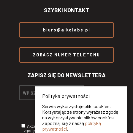
SZYBKI KONTAKT
biuro@alkolabs.pl
ZOBACZ NUMER TELEFONU
ZAPISZ SIĘ DO NEWSLETTERA
Polityka prywatności
Serwis wykorzystuje pliki cookies.
Korzystając ze strony wyrażasz zgodę
na wykorzystywanie plików cookies.
Zapoznaj się z naszą
polityką
Akceptuję
Politykę Prywatności
oraz wyrażam
prywatności
.
zgodę na otrzymywanie informacji handlowych