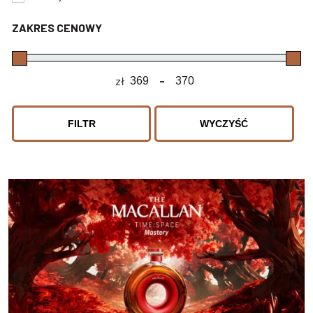
ZAKRES CENOWY
zł
-
Minimum Price
Maximum Price
FILTR
WYCZYŚĆ