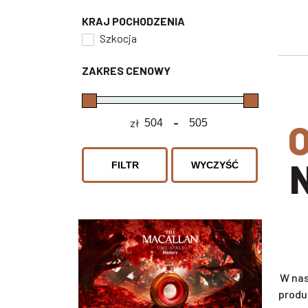
KRAJ POCHODZENIA
Szkocja
ZAKRES CENOWY
zł
-
ODKRYJ SWÓJ SMAK I WY
Minimum Price
Maximum Price
FILTR
WYCZYŚĆ
W nas
produ