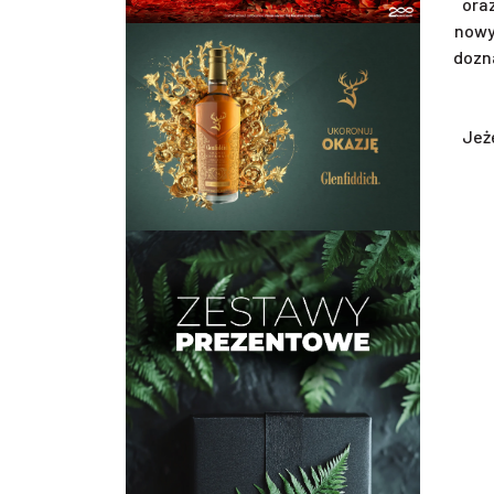
ora
nowy
dozn
Jeż