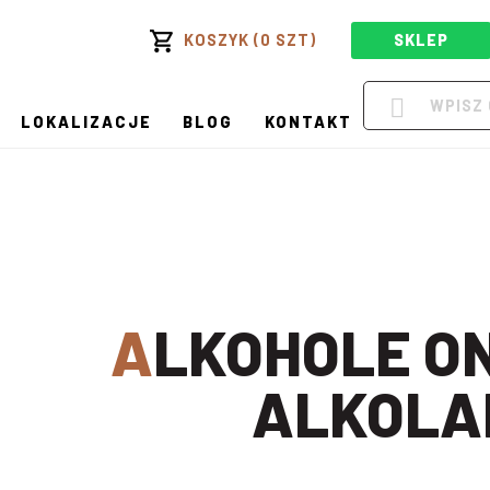
KOSZYK (0 SZT)
SKLEP
LOKALIZACJE
BLOG
KONTAKT
ALKOHOLE ONLINE W
ALKOLA