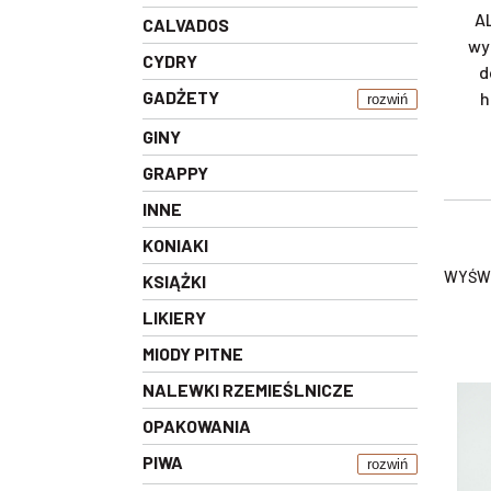
AL
CALVADOS
wy
CYDRY
d
GADŻETY
h
rozwiń
GINY
GRAPPY
INNE
KONIAKI
WYŚWI
KSIĄŻKI
LIKIERY
MIODY PITNE
NALEWKI RZEMIEŚLNICZE
OPAKOWANIA
PIWA
rozwiń