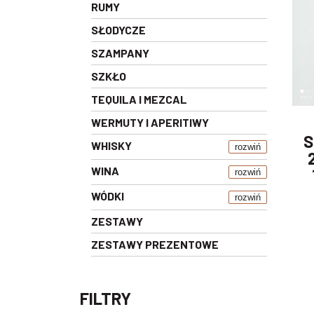
RUMY
SŁODYCZE
SZAMPANY
SZKŁO
TEQUILA I MEZCAL
WERMUTY I APERITIWY
S
WHISKY
rozwiń
WINA
rozwiń
WÓDKI
rozwiń
ZESTAWY
ZESTAWY PREZENTOWE
FILTRY