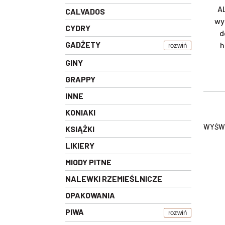
AL
CALVADOS
wy
CYDRY
d
GADŻETY
h
rozwiń
GINY
GRAPPY
INNE
KONIAKI
WYŚWI
KSIĄŻKI
LIKIERY
MIODY PITNE
NALEWKI RZEMIEŚLNICZE
OPAKOWANIA
PIWA
rozwiń