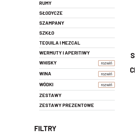
RUMY
SŁODYCZE
SZAMPANY
SZKŁO
TEQUILA I MEZCAL
WERMUTY I APERITIWY
S
WHISKY
rozwiń
C
WINA
rozwiń
WÓDKI
rozwiń
ZESTAWY
ZESTAWY PREZENTOWE
FILTRY