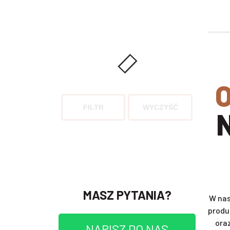
ODKRYJ SWÓJ SMAK I WY
FILTR
WYCZYŚĆ
MASZ PYTANIA?
W nas
produ
ora
NAPISZ DO NAS