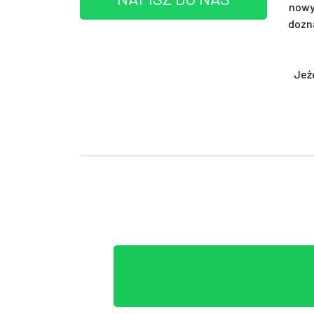
nowy
dozn
Jeż