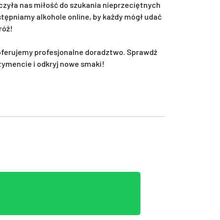
zyła nas miłość do szukania nieprzeciętnych
ępniamy alkohole online, by każdy mógł udać
róż!
oferujemy profesjonalne doradztwo. Sprawdź
tymencie i odkryj nowe smaki!