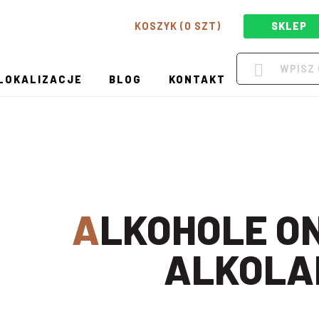
KOSZYK (0 SZT)
SKLEP
LOKALIZACJE
BLOG
KONTAKT
ALKOHOLE ONLINE W
ALKOLA