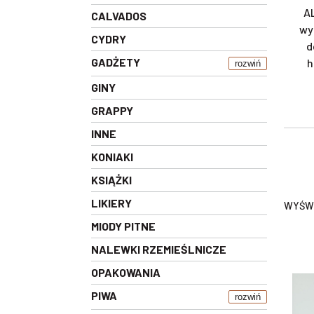
AL
CALVADOS
wy
CYDRY
d
GADŻETY
h
rozwiń
GINY
GRAPPY
INNE
KONIAKI
KSIĄŻKI
LIKIERY
WYŚWI
MIODY PITNE
NALEWKI RZEMIEŚLNICZE
OPAKOWANIA
PIWA
rozwiń