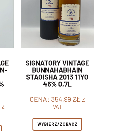
AGE
SIGNATORY VINTAGE
N-
BUNNAHABHAIN
D
STAOISHA 2013 11YO
6%
46% 0,7L
CENA:
354,99
ZŁ
Z
Z
VAT
WYBIERZ/ZOBACZ