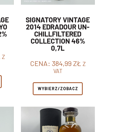
AGE
SIGNATORY VINTAGE
1YO
2014 EDRADOUR UN-
2%
CHILLFILTERED
COLLECTION 46%
0,7L
Ł
Z
CENA:
384,99
ZŁ
Z
VAT
WYBIERZ/ZOBACZ