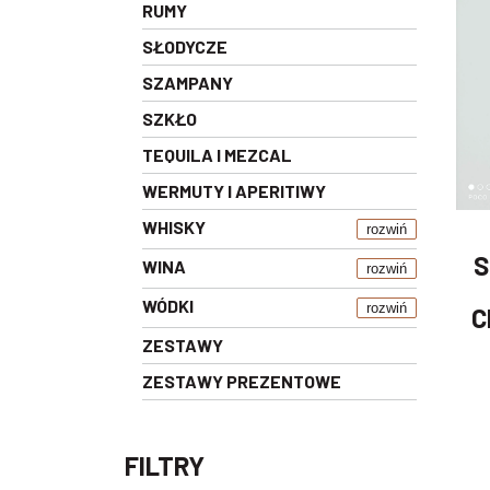
RUMY
SŁODYCZE
SZAMPANY
SZKŁO
TEQUILA I MEZCAL
WERMUTY I APERITIWY
WHISKY
rozwiń
S
WINA
rozwiń
WÓDKI
rozwiń
C
ZESTAWY
ZESTAWY PREZENTOWE
FILTRY