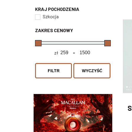
KRAJ POCHODZENIA
Szkocja
ZAKRES CENOWY
zł
-
Minimum Price
Maximum Price
FILTR
WYCZYŚĆ
S