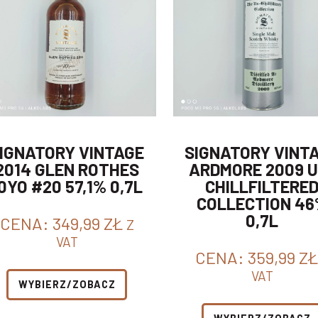
IGNATORY VINTAGE
SIGNATORY VINT
2014 GLEN ROTHES
ARDMORE 2009 U
0YO #20 57,1% 0,7L
CHILLFILTERE
COLLECTION 4
0,7L
CENA:
349,99
ZŁ
Z
VAT
CENA:
359,99
ZŁ
VAT
WYBIERZ/ZOBACZ