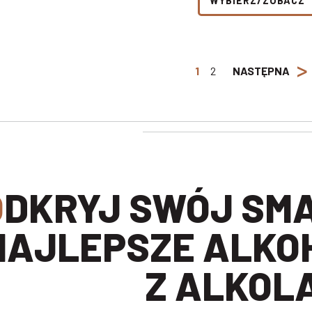
WYBIERZ/ZOBACZ
>
1
2
NASTĘPNA
BIERZ
NAJLEPSZE ALKO
Z ALKOL