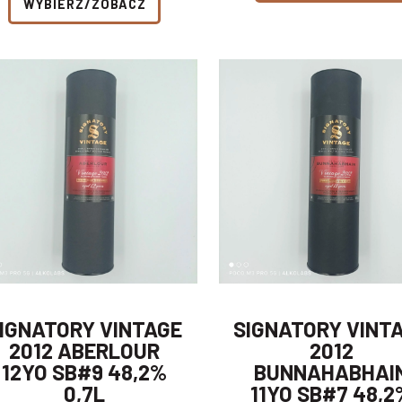
WYBIERZ/ZOBACZ
IGNATORY VINTAGE
SIGNATORY VINT
2012 ABERLOUR
2012
12YO SB#9 48,2%
BUNNAHABHAI
0,7L
11YO SB#7 48,2