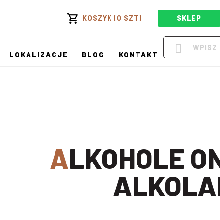
KOSZYK (0 SZT)
SKLEP
LOKALIZACJE
BLOG
KONTAKT
ALKOHOLE ONLINE W
ALKOLA