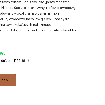
aźnym torfem – opisany jako „peaty monster”
rs Madeira Cask to intensywny, torfowo‑owocowy
zbudowany wokół dramatycznej harmonii
kiej owocowo‑bakaliowej głębi. Idealny dla
e maltów szukających potężnego,
a. Solo, bez dolewek – bo jego siła i charakter
 VAT
0 dniach:
1399,99
zł
ZYKA