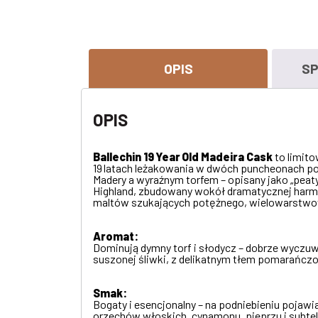
OPIS
SP
OPIS
Ballechin 19 Year Old Madeira Cask
to limito
19 latach leżakowania w dwóch puncheonach po w
Madery a wyraźnym torfem – opisany jako „peat
Highland, zbudowany wokół dramatycznej harmo
maltów szukających potężnego, wielowarstwowe
Aromat:
Dominują dymny torf i słodycz – dobrze wyczuwa
suszonej śliwki, z delikatnym tłem pomarańczo
Smak:
Bogaty i esencjonalny – na podniebieniu pojawia
orzechów włoskich, cynamonu, pieprzu i subt