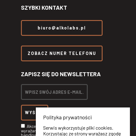
SZYBKI KONTAKT
biuro@alkolabs.pl
ZOBACZ NUMER TELEFONU
ZAPISZ SIĘ DO NEWSLETTERA
Polityka prywatności
Akceptuję
Politykę Prywatności
oraz
Serwis wykorzystuje pliki cookies.
wyrażam zgodę na otrzymywanie informacji
Korzystając ze strony wyrażasz zgodę
handlowych drogą elektroniczną od