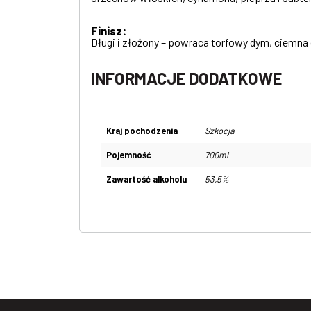
Finisz:
Długi i złożony – powraca torfowy dym, ciemna
INFORMACJE DODATKOWE
Kraj pochodzenia
Szkocja
Pojemność
700ml
Zawartość alkoholu
53,5%