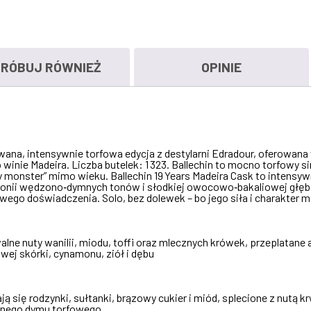
RÓBUJ RÓWNIEŻ
OPINIE
wana, intensywnie torfowa edycja z destylarni Edradour, oferowana
inie Madeira. Liczba butelek: 1 323. Ballechin to mocno torfowy s
y monster” mimo wieku. Ballechin 19 Years Madeira Cask to intens
nii wędzono‑dymnych tonów i słodkiej owocowo‑bakaliowej głębi. 
go doświadczenia. Solo, bez dolewek – bo jego siła i charakter m
lne nuty wanilii, miodu, toffi oraz mlecznych krówek, przeplatane
wej skórki, cynamonu, ziół i dębu
ją się rodzynki, sułtanki, brązowy cukier i miód, splecione z nutą 
elnego dymu torfowego