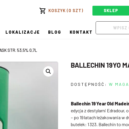
KOSZYK (0 SZT)
SKLEP
LOKALIZACJE
BLOG
KONTAKT
ASK STR. 53,5% 0,7L
BALLECHIN 19YO M
DOSTĘPNOŚĆ:
W MAGA
Ballechin 19 Year Old Madei
edycja z destylarni Edradour,
– po 19 latach leżakowania w
butelek: 1 323. Ballechin to m