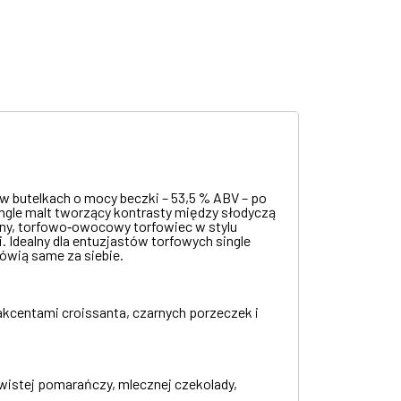
 w butelkach o mocy beczki – 53,5 % ABV – po
ingle malt tworzący kontrasty między słodyczą
ywny, torfowo‑owocowy torfowiec w stylu
Idealny dla entuzjastów torfowych single
ówią same za siebie.
 akcentami croissanta, czarnych porzeczek i
krwistej pomarańczy, mlecznej czekolady,