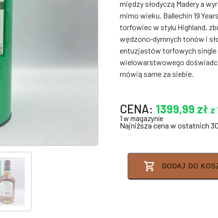
między słodyczą Madery a wyr
mimo wieku. Ballechin 19 Yea
torfowiec w stylu Highland, 
wędzono‑dymnych tonów i słod
entuzjastów torfowych singl
wielowarstwowego doświadczeni
mówią same za siebie.
CENA:
1399,99
zł
z
1 w magazynie
Najniższa cena w ostatnich 3
DODAJ DO KOS