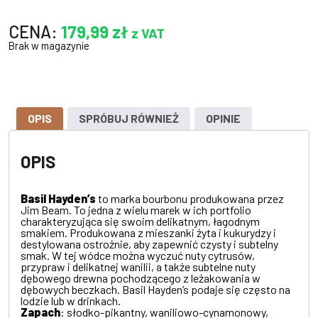
CENA:
179,99
zł
z VAT
Brak w magazynie
OPIS
SPRÓBUJ RÓWNIEŻ
OPINIE
OPIS
Basil Hayden’s
to marka bourbonu produkowana przez
Jim Beam. To jedna z wielu marek w ich portfolio
charakteryzująca się swoim delikatnym, łagodnym
smakiem. Produkowana z mieszanki żyta i kukurydzy i
destylowana ostrożnie, aby zapewnić czysty i subtelny
smak. W tej wódce można wyczuć nuty cytrusów,
przypraw i delikatnej wanilii, a także subtelne nuty
dębowego drewna pochodzącego z leżakowania w
dębowych beczkach. Basil Hayden’s podaje się często na
lodzie lub w drinkach.
Zapach
: słodko-pikantny, waniliowo-cynamonowy,