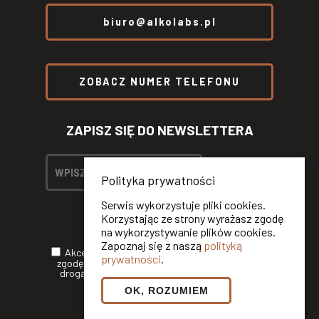
biuro@alkolabs.pl
ZOBACZ NUMER TELEFONU
ZAPISZ SIĘ DO NEWSLETTERA
Polityka prywatności
Serwis wykorzystuje pliki cookies.
Korzystając ze strony wyrażasz zgodę
na wykorzystywanie plików cookies.
Zapoznaj się z naszą
polityką
Akceptuję
Politykę Prywatności
oraz wyrażam
prywatności
.
zgodę na otrzymywanie informacji handlowych
drogą elektroniczną od ALKOLABS SP. Z O.O.*
OK, ROZUMIEM