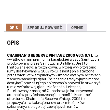
OPIS
SPRÓBUJ RÓWNIEŻ
OPINIE
OPIS
CHAIRMAN’S RESERVE VINTAGE 2009 46% 0,7 L
to
wyjątkowy rum premium z karaibskiej wyspy Saint Lucia,
produkowany przez
Saint Lucia Distillers
. Jest to
limitowana edycja rocznikowa, w której wykorzystano
rumy destylowane w 2009 roku, a następnie starzone
przez wiele lat w tropikalnym klimacie wyspy w beczkach
z amerykańskiego dębu. Połączenie tradycyjnych metod
destylacji oraz długiego dojrzewania pozwoliło stworzyć
rum o wyjątkowej głębi, złożoności i elegancji.
Butelkowany z mocą 46%, zachowuje intensywność
aromatów przy jednoczesnej harmonii i aksamitnej
strukturze. Chairman’s Reserve Vintage 2009 to
propozycja dla kolekcjonerów oraz miłośników
szlachetnych, długo dojrzewających rumów