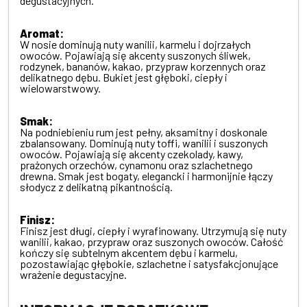
degustacyjnych.
Aromat:
W nosie dominują nuty wanilii, karmelu i dojrzałych
owoców. Pojawiają się akcenty suszonych śliwek,
rodzynek, bananów, kakao, przypraw korzennych oraz
delikatnego dębu. Bukiet jest głęboki, ciepły i
wielowarstwowy.
Smak:
Na podniebieniu rum jest pełny, aksamitny i doskonale
zbalansowany. Dominują nuty toffi, wanilii i suszonych
owoców. Pojawiają się akcenty czekolady, kawy,
prażonych orzechów, cynamonu oraz szlachetnego
drewna. Smak jest bogaty, elegancki i harmonijnie łączy
słodycz z delikatną pikantnością.
Finisz:
Finisz jest długi, ciepły i wyrafinowany. Utrzymują się nuty
wanilii, kakao, przypraw oraz suszonych owoców. Całość
kończy się subtelnym akcentem dębu i karmelu,
pozostawiając głębokie, szlachetne i satysfakcjonujące
wrażenie degustacyjne.