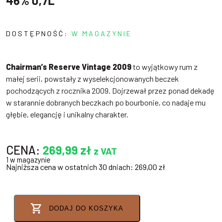
46% 0,7L
DOSTĘPNOŚĆ:
W MAGAZYNIE
Chairman’s Reserve Vintage 2009
to wyjątkowy rum z
małej serii, powstały z wyselekcjonowanych beczek
pochodzących z rocznika 2009. Dojrzewał przez ponad dekadę
w starannie dobranych beczkach po bourbonie, co nadaje mu
głębie, elegancję i unikalny charakter.
CENA:
269,99
zł
z VAT
1 w magazynie
Najniższa cena w ostatnich 30 dniach:
269,00
zł
DODAJ DO KOSZYKA