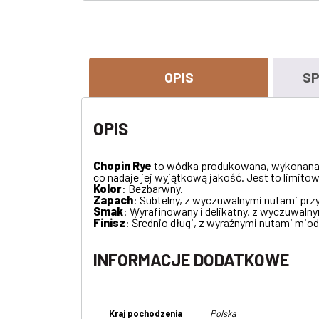
OPIS
SP
OPIS
Chopin Rye
to wódka produkowana, wykonana z 
co nadaje jej wyjątkową jakość. Jest to limito
Kolor
: Bezbarwny.
Zapach
: Subtelny, z wyczuwalnymi nutami przyp
Smak
: Wyrafinowany i delikatny, z wyczuwaln
Finisz
: Średnio długi, z wyraźnymi nutami mio
INFORMACJE DODATKOWE
Kraj pochodzenia
Polska