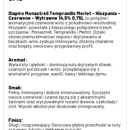
Diapiro Monastrell Tempranillo Merlot – Hiszpania –
Czerwone – Wytrawne 14,5% 0,75L
to potężne i
aromatyczne czerwone wino z południowo-wschodniej
Hiszpanii, powstałe z klasycznego połączenia trzech
szczepów: Monastrell, Tempranillo i Merlot. Dzięki
słonecznemu klimatowi regionu i dojrzewaniu w
beczkach, wino zyskuje intensywny, złożony charakter
oraz bogaty, owocowo-przyprawowy profil.
Aromat:
Wyrazisty i głęboki – dominują nuty dojrzałych śliwek,
czarnych porzeczek i wiśni, przeplatające się z
aromatami przypraw, wanilii, kawy i lekkiego dymu.
Smak:
Pełny, intensywny i dobrze zrównoważony. Soczyste
owoce czerwone i czarne łączą się z aksamitnymi
taninami oraz wyczuwalnymi nutami drewna, czekolady i
ziół. Wysoki alkohol jest doskonale zintegrowany.
Finisz:
Długi i rozgrzewający. Owocowa głębia przechodzi w nuty
przypraw, tytoniu i delikatnej goryczki.