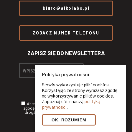
biuro@alkolabs.pl
ZOBACZ NUMER TELEFONU
ZAPISZ SIĘ DO NEWSLETTERA
Polityka prywatności
Serwis wykorzystuje pliki cookies.
Korzystając ze strony wyrażasz zgodę
na wykorzystywanie plików cookies.
Zapoznaj się z naszą
polityką
Akceptuję
Politykę Prywatności
oraz wyrażam
prywatności
.
zgodę na otrzymywanie informacji handlowych
drogą elektroniczną od ALKOLABS SP. Z O.O.*
OK, ROZUMIEM