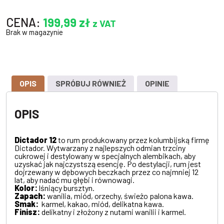
CENA:
199,99
zł
z VAT
Brak w magazynie
OPIS
SPRÓBUJ RÓWNIEŻ
OPINIE
OPIS
Dictador 12
to rum produkowany przez kolumbijską firmę
Dictador. Wytwarzany z najlepszych odmian trzciny
cukrowej i destylowany w specjalnych alembikach, aby
uzyskać jak najczystszą esencję. Po destylacji, rum jest
dojrzewany w dębowych beczkach przez co najmniej 12
lat, aby nadać mu głębi i równowagi.
Kolor:
lśniący bursztyn.
Zapach:
wanilia, miód, orzechy, świeżo palona kawa.
Smak:
karmel, kakao, miód, delikatna kawa.
Finisz:
delikatny i złożony z nutami wanilii i karmel.