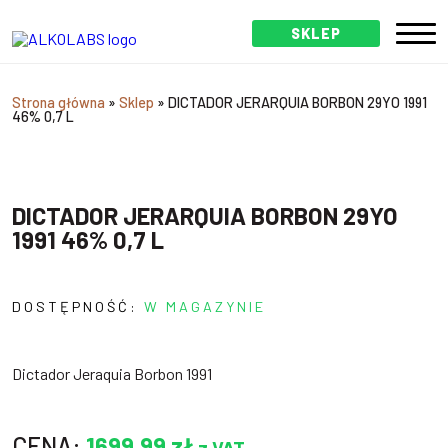
SKLEP
Strona główna
»
Sklep
»
DICTADOR JERARQUIA BORBON 29YO 1991
46% 0,7 L
DICTADOR JERARQUIA BORBON 29YO
1991 46% 0,7 L
DOSTĘPNOŚĆ:
W MAGAZYNIE
Dictador Jeraquia Borbon 1991
CENA:
1699,99
zł
z VAT