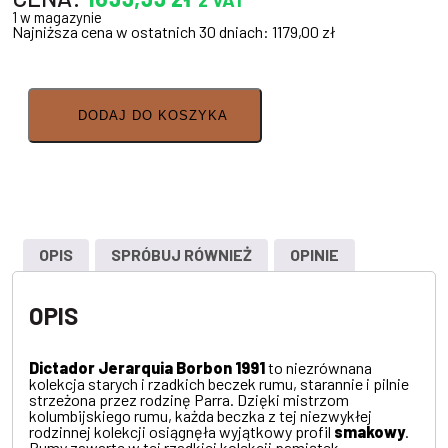
1 w magazynie
Najniższa cena w ostatnich 30 dniach:
1179,00
zł
DODAJ DO KOSZYKA
OPIS
SPRÓBUJ RÓWNIEŻ
OPINIE
OPIS
Dictador Jerarquia Borbon 1991
to niezrównana
kolekcja starych i rzadkich beczek rumu, starannie i pilnie
strzeżona przez rodzinę Parra. Dzięki mistrzom
kolumbijskiego rumu, każda beczka z tej niezwykłej
rodzinnej kolekcji osiągnęła wyjątkowy profil
smakowy
.
Rumy zawarte w tej rzadkiej kolekcji pamiątek