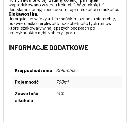
wyprodukowano w sercu Kolumbii. W zamkniętej
destylarni, dodając beczułkom tajemniczości i rzadkości.
Ciekawostka
:
Jerarquía, co w języku hiszpańskim oznacza hierarchię,
odzwierciedla cierpliwość i szlachetność tych rumów,
które leżakowały w najlepszych beczkach po
amerykańskim dębie, sherry i porto.
INFORMACJE DODATKOWE
Kraj pochodzenia
Kolumbia
Pojemność
700ml
Zawartość
41%
alkoholu