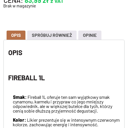
CENA:
83,99
zł
z VAT
Brak w magazynie
OPIS
SPRÓBUJ RÓWNIEŻ
OPINIE
OPIS
FIREBALL 1L
Smak:
Fireball 1L oferuje ten sam wyjątkowy smak
cynamonu, karmelu i przypraw co jego mniejszy
odpowiednik, ale w większej butelce dla tych, którzy
cenią sobie dłuższą przyjemność degustacji.
Kolor:
Likier prezentuje się w intensywnym czerwonym
kolorze, zachowując energię i intensywność.