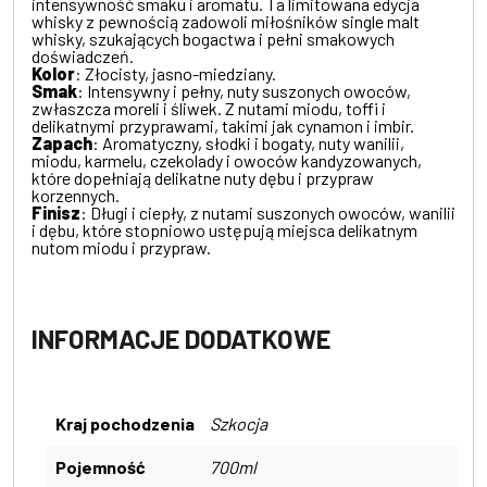
intensywność smaku i aromatu. Ta limitowana edycja
whisky z pewnością zadowoli miłośników single malt
whisky, szukających bogactwa i pełni smakowych
doświadczeń.
Kolor
: Złocisty, jasno-miedziany.
Smak
: Intensywny i pełny, nuty suszonych owoców,
zwłaszcza moreli i śliwek. Z nutami miodu, toffi i
delikatnymi przyprawami, takimi jak cynamon i imbir.
Zapach
: Aromatyczny, słodki i bogaty, nuty wanilii,
miodu, karmelu, czekolady i owoców kandyzowanych,
które dopełniają delikatne nuty dębu i przypraw
korzennych.
Finisz
: Długi i ciepły, z nutami suszonych owoców, wanilii
i dębu, które stopniowo ustępują miejsca delikatnym
nutom miodu i przypraw.
INFORMACJE DODATKOWE
Kraj pochodzenia
Szkocja
Pojemność
700ml