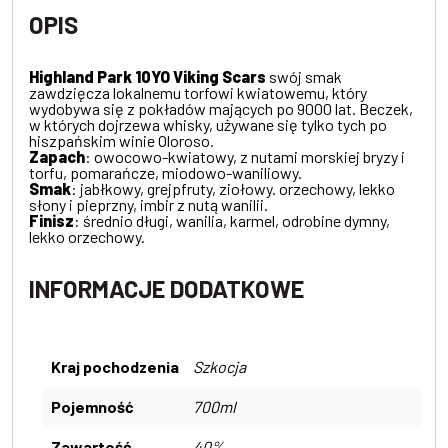
OPIS
Highland Park 10YO Viking Scars
swój smak
zawdzięcza lokalnemu torfowi kwiatowemu, który
wydobywa się z pokładów mających po 9000 lat. Beczek,
w których dojrzewa whisky, używane się tylko tych po
hiszpańskim winie Oloroso.
Zapach
: owocowo-kwiatowy, z nutami morskiej bryzy i
torfu, pomarańcze, miodowo-waniliowy.
Smak
: jabłkowy, grejpfruty, ziołowy. orzechowy, lekko
słony i pieprzny, imbir z nutą wanilii.
Finisz
: średnio długi, wanilia, karmel, odrobine dymny,
lekko orzechowy.
INFORMACJE DODATKOWE
Kraj pochodzenia
Szkocja
Pojemność
700ml
Zawartość
40%