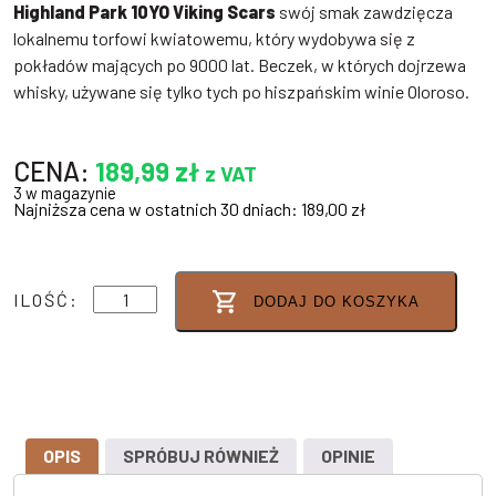
Highland Park 10YO Viking Scars
swój smak zawdzięcza
lokalnemu torfowi kwiatowemu, który wydobywa się z
pokładów mających po 9000 lat. Beczek, w których dojrzewa
whisky, używane się tylko tych po hiszpańskim winie Oloroso.
CENA:
189,99
zł
z VAT
3 w magazynie
Najniższa cena w ostatnich 30 dniach:
189,00
zł
ilość
ILOŚĆ:
DODAJ DO KOSZYKA
HIGHLAND
PARK
10YO
VIKING
SCARS
40%
0,7L
OPIS
SPRÓBUJ RÓWNIEŻ
OPINIE