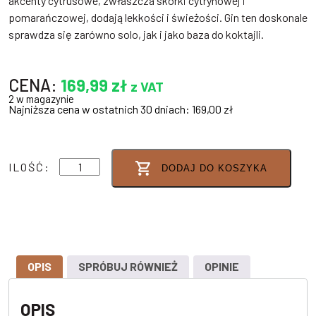
akcenty cytrusowe, zwłaszcza skórki cytrynowej i
pomarańczowej, dodają lekkości i świeżości.
Gin ten doskonale
sprawdza się zarówno solo, jak i jako baza do koktajli.
CENA:
169,99
zł
z VAT
2 w magazynie
Najniższa cena w ostatnich 30 dniach:
169,00
zł
ilość
ILOŚĆ:
DODAJ DO KOSZYKA
JHB
GIN
HERBS
43%
0,5L
OPIS
SPRÓBUJ RÓWNIEŻ
OPINIE
OPIS