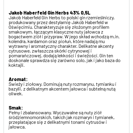
Jakob Haberfeld Gin Herbs 43% 0,5L
Jakob Haberfeld Gin Herbs to polski gin rzemieślniczy,
produkowany przez destylarnię Jakob Haberfeld w
Oświęcimiu.
Charakteryzuje się złożonym profilem
smakowym, łączącym klasyczne nuty jałowca z
bogactwem ziół i przypraw.
W jego skład wchodzą m.in.
kolendra, kardamon oraz piołun, które nadają mu
wytrawny i aromatyczny charakter.
Delikatne akcenty
cytrusowe, zwłaszcza skórki cytrynowej i
pomarańczowej, dodają lekkości i świeżości.
Gin ten
doskonale sprawdza się zarówno solo, jak i jako baza do
koktajli.
Aromat:
Świeży i ziołowy. Dominują nuty rozmarynu, tymianku i
bazylii, z delikatnym akcentem jałowca i subtelną nutą
oliwek.
Smak:
Pełny i zbalansowany. Wyczuwalne są nuty ziół
śródziemnomorskich, takich jak rozmaryn i tymianek,
przeplatające się z delikatnymi tonami cytrusów i
jałowca.