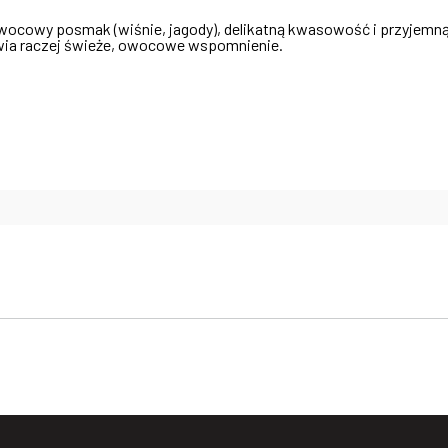
 owocowy posmak (wiśnie, jagody), delikatną kwasowość i przyjemną
awia raczej świeże, owocowe wspomnienie.