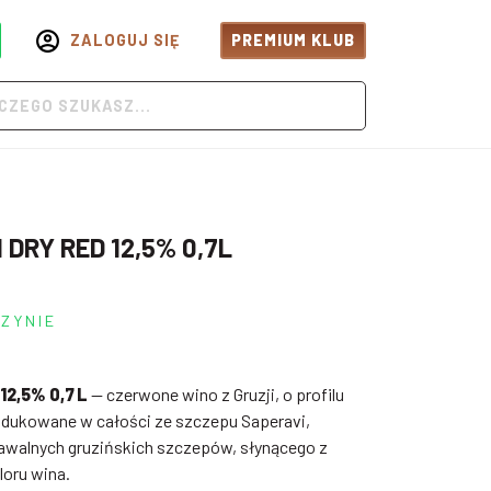
ZALOGUJ SIĘ
PREMIUM KLUB
DRY RED 12,5% 0,7L
ZYNIE
12,5% 0,7 L
— czerwone wino z Gruzji, o profilu
odukowane w całości ze szczepu Saperavi,
nawalnych gruzińskich szczepów, słynącego z
loru wina.