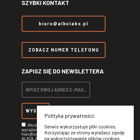
SZYBKI KONTAKT
biuro@alkolabs.pl
ZOBACZ NUMER TELEFONU
ZAPISZ SIĘ DO NEWSLETTERA
Polityka prywatności
Akceptuję
Politykę Prywatności
oraz
Serwis wykorzystuje pliki cookies.
wyrażam zgodę na otrzymywanie informacji
Korzystając ze strony wyrażasz zgodę
handlowych drogą elektroniczną od
na wykorzystywanie plików cookies.
ALKOLABS SP. Z O.O.*