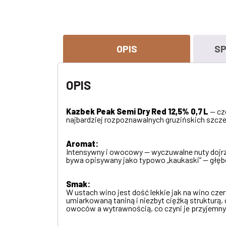
OPIS
SP
OPIS
Kazbek Peak Semi Dry Red 12,5% 0,7 L
— cze
najbardziej rozpoznawalnych gruzińskich szcze
Aromat:
Intensywny i owocowy — wyczuwalne nuty dojrz
bywa opisywany jako typowo „kaukaski” — głę
Smak:
W ustach wino jest dość lekkie jak na wino cze
umiarkowaną taniną i niezbyt ciężką strukturą,
owoców a wytrawnością, co czyni je przyjemny