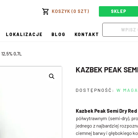
KOSZYK (0 SZT)
SKLEP
LOKALIZACJE
BLOG
KONTAKT
12,5% 0,7L
KAZBEK PEAK SEMI 
DOSTĘPNOŚĆ:
W MAGA
Kazbek Peak Semi Dry Red 
półwytrawnym (semi‑dry), pr
jednego z najbardziej rozpoz
ciemnej barwy i głębokiego ko