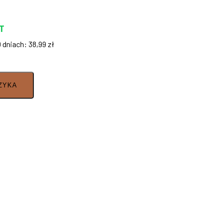
T
0 dniach:
38,99
zł
ZYKA