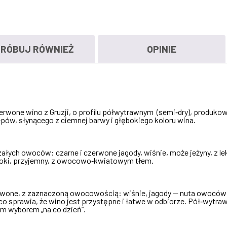
RÓBUJ RÓWNIEŻ
OPINIE
rwone wino z Gruzji, o profilu półwytrawnym (semi‑dry), produkow
pów, słynącego z ciemnej barwy i głębokiego koloru wina.
ałych owoców: czarne i czerwone jagody, wiśnie, może jeżyny, z l
boki, przyjemny, z owocowo‑kwiatowym tłem.
rwone, z zaznaczoną owocowością: wiśnie, jagody — nuta owoców leś
 co sprawia, że wino jest przystępne i łatwe w odbiorze. Pół‑wytr
m wyborem „na co dzień”.