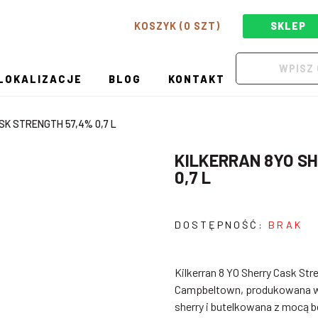
KOSZYK (0 SZT)
SKLEP
LOKALIZACJE
BLOG
KONTAKT
SK STRENGTH 57,4% 0,7 L
KILKERRAN 8YO S
0,7 L
DOSTĘPNOŚĆ:
BRAK
Kilkerran 8 YO Sherry Cask Str
Campbeltown, produkowana w 
sherry i butelkowana z mocą b