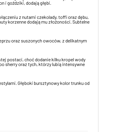
 i goździki, dodają głębi.
łączeniu z nutami czekolady, toffi oraz dębu,
nuty korzenne dodają mu złożoności. Subtelne
pieprzu oraz suszonych owoców, z delikatnym
tej postaci, choć dodanie kilku kropel wody
sherry oraz tych, którzy lubią intensywne
destylarni. Głęboki bursztynowy kolor trunku od