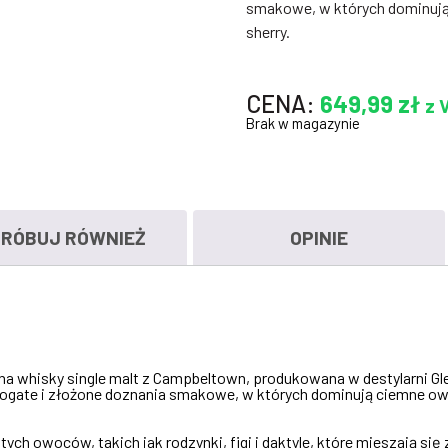
smakowe, w których dominują
sherry.
CENA:
649,99
zł
z 
Brak w magazynie
RÓBUJ RÓWNIEŻ
OPINIE
wna whisky single malt z Campbeltown, produkowana w destylarni Gl
 bogate i złożone doznania smakowe, w których dominują ciemne ow
 owoców, takich jak rodzynki, figi i daktyle, które mieszają się 