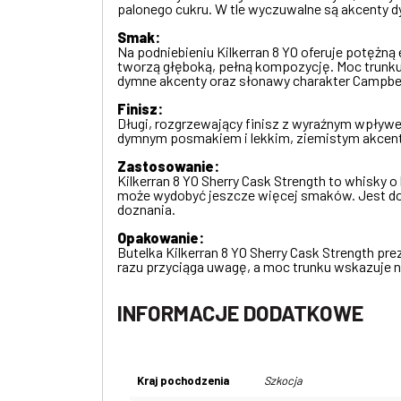
palonego cukru. W tle wyczuwalne są akcenty dy
Smak:
Na podniebieniu Kilkerran 8 YO oferuje potężną
tworzą głęboką, pełną kompozycję. Moc trunku 
dymne akcenty oraz słonawy charakter Campb
Finisz:
Długi, rozgrzewający finisz z wyraźnym wpływe
dymnym posmakiem i lekkim, ziemistym akcen
Zastosowanie:
Kilkerran 8 YO Sherry Cask Strength to whisky 
może wydobyć jeszcze więcej smaków. Jest dos
doznania.
Opakowanie:
Butelka Kilkerran 8 YO Sherry Cask Strength prez
razu przyciąga uwagę, a moc trunku wskazuje 
INFORMACJE DODATKOWE
Kraj pochodzenia
Szkocja