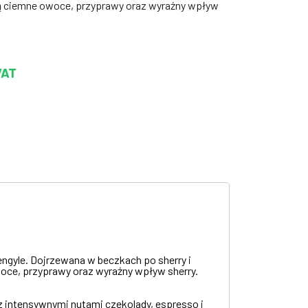
 ciemne owoce, przyprawy oraz wyraźny wpływ
VAT
engyle. Dojrzewana w beczkach po sherry i
oce, przyprawy oraz wyraźny wpływ sherry.
z intensywnymi nutami czekolady, espresso i