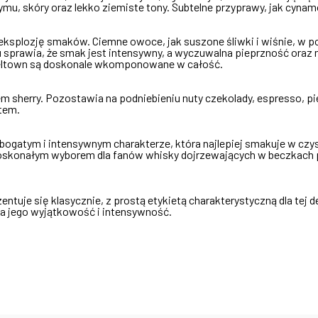
mu, skóry oraz lekko ziemiste tony. Subtelne przyprawy, jak cynamon
 eksplozję smaków. Ciemne owoce, jak suszone śliwki i wiśnie, w po
sprawia, że smak jest intensywny, a wyczuwalna pieprzność oraz 
eltown są doskonale wkomponowane w całość.
m sherry. Pozostawia na podniebieniu nuty czekolady, espresso, 
tem.
o bogatym i intensywnym charakterze, która najlepiej smakuje w czys
konałym wyborem dla fanów whisky dojrzewających w beczkach po 
entuje się klasycznie, z prostą etykietą charakterystyczną dla tej 
na jego wyjątkowość i intensywność.