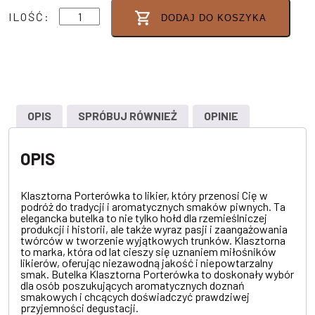
ilość
ILOŚĆ:
DODAJ DO KOSZYKA
KLASZTORNA
PORTERÓWKA
30%
0,5
L
OPIS
SPRÓBUJ RÓWNIEŻ
OPINIE
OPIS
Klasztorna Porterówka to likier, który przenosi Cię w
podróż do tradycji i aromatycznych smaków piwnych. Ta
elegancka butelka to nie tylko hołd dla rzemieślniczej
produkcji i historii, ale także wyraz pasji i zaangażowania
twórców w tworzenie wyjątkowych trunków. Klasztorna
to marka, która od lat cieszy się uznaniem miłośników
likierów, oferując niezawodną jakość i niepowtarzalny
smak. Butelka Klasztorna Porterówka to doskonały wybór
dla osób poszukujących aromatycznych doznań
smakowych i chcących doświadczyć prawdziwej
przyjemności degustacji.