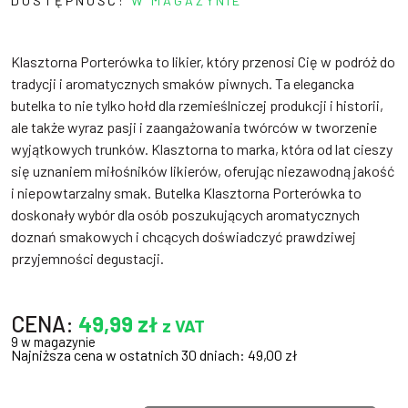
DOSTĘPNOŚĆ:
W MAGAZYNIE
Klasztorna Porterówka to likier, który przenosi Cię w podróż do
tradycji i aromatycznych smaków piwnych. Ta elegancka
butelka to nie tylko hołd dla rzemieślniczej produkcji i historii,
ale także wyraz pasji i zaangażowania twórców w tworzenie
wyjątkowych trunków. Klasztorna to marka, która od lat cieszy
się uznaniem miłośników likierów, oferując niezawodną jakość
i niepowtarzalny smak. Butelka Klasztorna Porterówka to
doskonały wybór dla osób poszukujących aromatycznych
doznań smakowych i chcących doświadczyć prawdziwej
przyjemności degustacji.
CENA:
49,99
zł
z VAT
9 w magazynie
Najniższa cena w ostatnich 30 dniach:
49,00
zł