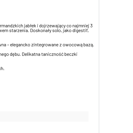
rmandzkich jabłek i dojrzewający co najmniej 3
m starzenia. Doskonały solo, jako digestif,
 drewna – elegancko zintegrowane z owocową bazą.
nego dębu. Delikatna taniczność beczki
ch.