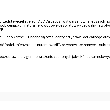
przedstawiciel apelacji AOC Calvados, wytwarzany z najlepszych no
osób ceniących naturalne, owocowe destylaty z wyczuwalnym wpływe
li.
i i lekkiego karmelu. Obecne są też akcenty przypraw i delikatnego
jabłek miesza się z nutami wanilii, przypraw korzennych i subtel
 pozostawia przyjemne wrażenie suszonych jabłek i nut karmelowy