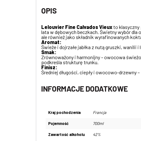
OPIS
Lelouvier Fine Calvados Vieux
to klasyczny 
lata w dębowych beczkach. Świetny wybór dla 
ale również jako składnik wyrafinowanych koktaj
Aromat:
Świeże i dojrzałe jabłka z nutą gruszki, wanili
Smak:
Zrównoważony i harmonijny – owocowa świeżość 
podkreśla strukturę trunku.
Finisz:
Średniej długości, ciepły i owocowo-drzewny –
INFORMACJE DODATKOWE
Kraj pochodzenia
Francja
Pojemność
700ml
Zawartość alkoholu
42%