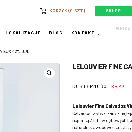
KOSZYK (0 SZT)
SKLEP
LOKALIZACJE
BLOG
KONTAKT
VIEUX 42% 0,7L
LELOUVIER FINE C
DOSTĘPNOŚĆ:
BRAK
Lelouvier Fine Calvados V
Calvados, wytwarzany z najle
najmniej 3 lata w dębowych b
naturalne, owocowe destylat