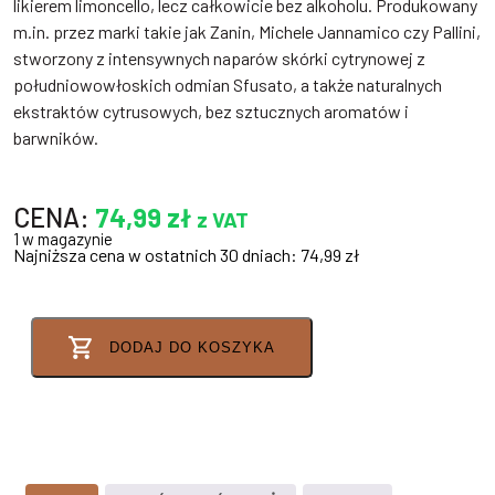
likierem limoncello, lecz całkowicie bez alkoholu. Produkowany
m.in. przez marki takie jak Zanin, Michele Jannamico czy Pallini,
stworzony z intensywnych naparów skórki cytrynowej z
południowowłoskich odmian Sfusato, a także naturalnych
ekstraktów cytrusowych, bez sztucznych aromatów i
barwników.
CENA:
74,99
zł
z VAT
1 w magazynie
Najniższa cena w ostatnich 30 dniach:
74,99
zł
DODAJ DO KOSZYKA