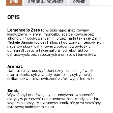
OPIS
SPRÓBUJ RÓWNIEŻ
OPINIE
OPIS
Lemoncello Zero
to włoski napój inspirowany
klasycznym likierem limoncello, lecz całkowicie bez
alkoholu. Produkowany m.in. przez marki takie jak Zanin,
Michele Jannamico czy Pallini, stworzony z intensywnych
naparów skórki cytrynowej z południowowłoskich
odmian Sfusato, a także naturalnych ekstraktów
cytrusowych, bez sztucznych aromatów i barwników.
Aromat:
Naturalnie cytrusowy i słoneczny – unosi się świeżo
otarta skórka cytryny, nuty marmolady cytrynowej,
delikatna kwiatowa świeżość z ziołowym tłem w tle
Smak:
Wyważony i orzeźwiający – intensywna kwasowość
cytryny w połączeniu ze zrównoważoną słodyczą. Usta
wypełnia soczysty, cytrusowy smak, nie przytłaczający
syropową nadmiarem cukru