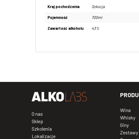
Kraj pochodzenia
Szkocja
Pojemność
700ml
Zawartość alkoholu
43%
PRODU
Wina
O nas
Whisky
Sklep
Giny
Szkolenia
Zestawy
Lokalizacje