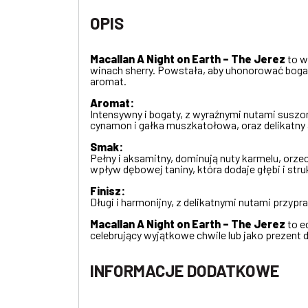
OPIS
Macallan A Night on Earth – The Jerez
to w
winach sherry. Powstała, aby uhonorować bogat
aromat.
Aromat:
Intensywny i bogaty, z wyraźnymi nutami suszon
cynamon i gałka muszkatołowa, oraz delikatny
Smak:
Pełny i aksamitny, dominują nuty karmelu, orze
wpływ dębowej taniny, która dodaje głębi i stru
Finisz:
Długi i harmonijny, z delikatnymi nutami przyp
Macallan A Night on Earth – The Jerez
to e
celebrujący wyjątkowe chwile lub jako prezent
INFORMACJE DODATKOWE