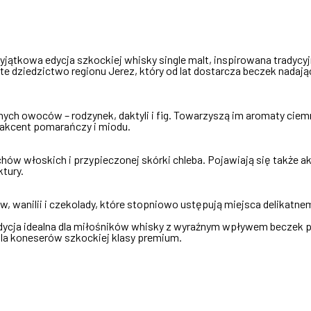
yjątkowa edycja szkockiej whisky single malt, inspirowana trady
e dziedzictwo regionu Jerez, który od lat dostarcza beczek nadają
ych owoców – rodzynek, daktyli i fig. Towarzyszą im aromaty ciemn
 akcent pomarańczy i miodu.
chów włoskich i przypieczonej skórki chleba. Pojawiają się także ak
ktury.
raw, wanilii i czekolady, które stopniowo ustępują miejsca delika
dycja idealna dla miłośników whisky z wyraźnym wpływem beczek po
 dla koneserów szkockiej klasy premium.