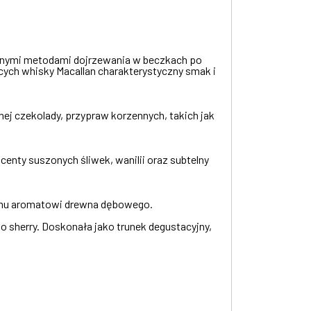
cyjnymi metodami dojrzewania w beczkach po
cych whisky Macallan charakterystyczny smak i
ej czekolady, przypraw korzennych, takich jak
centy suszonych śliwek, wanilii oraz subtelny
tnemu aromatowi drewna dębowego.
 sherry. Doskonała jako trunek degustacyjny,