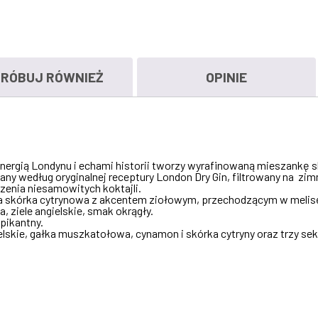
RÓBUJ RÓWNIEŻ
OPINIE
nergią Londynu i echami historii tworzy wyrafinowaną mieszankę 
 według oryginalnej receptury London Dry Gin, filtrowany na zimno, 
zenia niesamowitych koktajli.
źna skórka cytrynowa z akcentem ziołowym, przechodzącym w melisę,
, ziele angielskie, smak okrągły.
pikantny.
gielskie, gałka muszkatołowa, cynamon i skórka cytryny oraz trzy sek