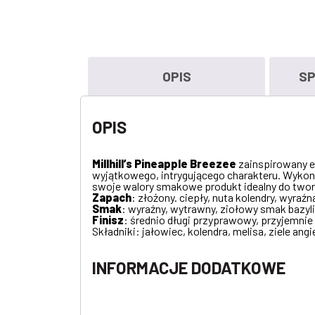
OPIS
SP
OPIS
Millhill’s Pineapple Breezee
zainspirowany e
wyjątkowego, intrygującego charakteru. Wykonany
swoje walory smakowe produkt idealny do twor
Zapach
: złożony. ciepły, nuta kolendry, wyra
Smak
: wyraźny, wytrawny, ziołowy smak bazylia
Finisz
: średnio długi przyprawowy, przyjemnie 
Składniki: jałowiec, kolendra, melisa, ziele an
INFORMACJE DODATKOWE