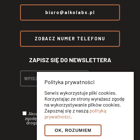
biuro@alkolabs.pl
ZOBACZ NUMER TELEFONU
ZAPISZ SIĘ DO NEWSLETTERA
Polityka prywatności
Serwis wykorzystuje pliki cookies.
Korzystając ze strony wyrażasz zgodę
na wykorzystywanie plików cookies.
Zapoznaj się z naszą
polityką
Akceptuję
Politykę Prywatności
oraz wyrażam
prywatności
.
zgodę na otrzymywanie informacji handlowych
drogą elektroniczną od ALKOLABS SP. Z O.O.*
OK, ROZUMIEM