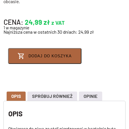
obcasie.
CENA:
24,99
zł
z VAT
1 w magazynie
Najniższa cena w ostatnich 30 dniach:
24,99
zł
DODAJ DO KOSZYKA
OPIS
SPRÓBUJ RÓWNIEŻ
OPINIE
OPIS
Otwieracz do piwa ze stali nierdzewnej w kształcie buta