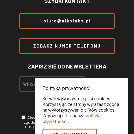
SZYBKI KONTAKT
biuro@alkolabs.pl
ZOBACZ NUMER TELEFONU
ZAPISZ SIĘ DO NEWSLETTERA
Polityka prywatności
Serwis wykorzystuje pliki cookies.
Korzystając ze strony wyrażasz zgodę
na wykorzystywanie plików cookies.
Zapoznaj się z naszą
polityką
Akceptuję
Politykę Prywatności
oraz wyrażam
prywatności
.
zgodę na otrzymywanie informacji handlowych
drogą elektroniczną od ALKOLABS SP. Z O.O.*