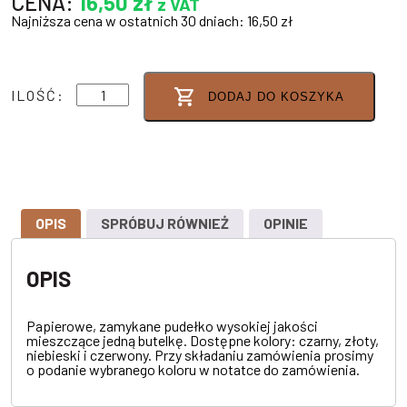
CENA:
16,50
zł
z VAT
Najniższa cena w ostatnich 30 dniach:
16,50
zł
ilość
ILOŚĆ:
DODAJ DO KOSZYKA
PUDEŁKO
NA
1
BUTELKĘ
OPIS
SPRÓBUJ RÓWNIEŻ
OPINIE
OPIS
Papierowe, zamykane pudełko wysokiej jakości
mieszczące jedną butelkę. Dostępne kolory: czarny, złoty,
niebieski i czerwony. Przy składaniu zamówienia prosimy
o podanie wybranego koloru w notatce do zamówienia.