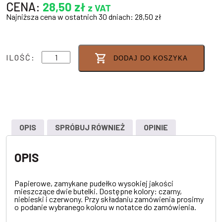
CENA:
28,50
zł
z VAT
Najniższa cena w ostatnich 30 dniach:
28,50
zł
ilość
ILOŚĆ:
DODAJ DO KOSZYKA
PUDEŁKO
NA
2
BUTELKI
OPIS
SPRÓBUJ RÓWNIEŻ
OPINIE
OPIS
Papierowe, zamykane pudełko wysokiej jakości
mieszczące dwie butelki. Dostępne kolory: czarny,
niebieski i czerwony. Przy składaniu zamówienia prosimy
o podanie wybranego koloru w notatce do zamówienia.