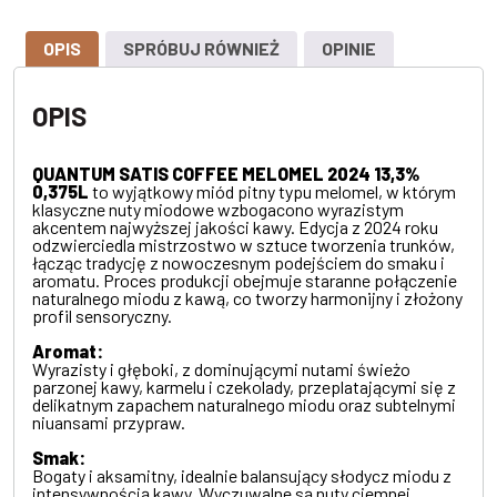
0,375L
OPIS
SPRÓBUJ RÓWNIEŻ
OPINIE
OPIS
QUANTUM SATIS COFFEE MELOMEL 2024 13,3%
0,375L
to wyjątkowy miód pitny typu melomel, w którym
klasyczne nuty miodowe wzbogacono wyrazistym
akcentem najwyższej jakości kawy. Edycja z 2024 roku
odzwierciedla mistrzostwo w sztuce tworzenia trunków,
łącząc tradycję z nowoczesnym podejściem do smaku i
aromatu. Proces produkcji obejmuje staranne połączenie
naturalnego miodu z kawą, co tworzy harmonijny i złożony
profil sensoryczny.
Aromat:
Wyrazisty i głęboki, z dominującymi nutami świeżo
parzonej kawy, karmelu i czekolady, przeplatającymi się z
delikatnym zapachem naturalnego miodu oraz subtelnymi
niuansami przypraw.
Smak:
Bogaty i aksamitny, idealnie balansujący słodycz miodu z
intensywnością kawy. Wyczuwalne są nuty ciemnej