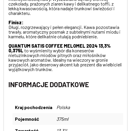
czekolady, prażonych ziaren kawy i delikatnego toffi, z
lekką kwasowością, która nadaje trunkowi świeżości i
charakteru.
Finisz:
Długi, rozgrzewający i pełen elegancji. Kawa pozostawia
trwały, aromatyczny posmak z subtelnymi nutami miodu i
karmelu, które delikatnie otulają podniebienie.
QUANTUM SATIS COFFEE MELOMEL 2024 13,3%
0,375L
to wyśmienity wybór dla koneserów
nietuzinkowych miodów pitnych oraz miłośników
kawowych aromatów. Idealny na wieczory w gronie
przyjaciół, jako deserowy akcent lub prezent dla wielbicieli
wyjątkowych trunków.
INFORMACJE DODATKOWE
Kraj pochodzenia
Polska
Pojemność
375ml
Zawartość
13,3%