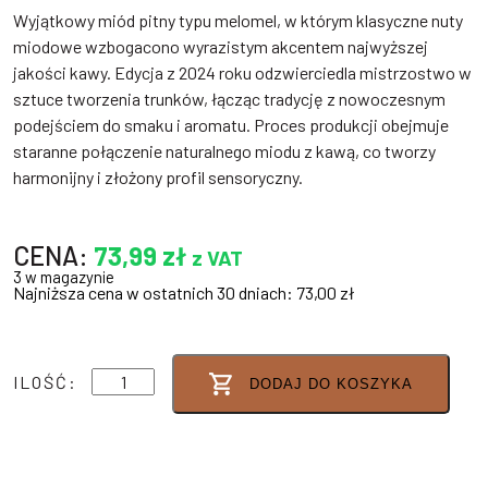
Wyjątkowy miód pitny typu melomel, w którym klasyczne nuty
miodowe wzbogacono wyrazistym akcentem najwyższej
jakości kawy. Edycja z 2024 roku odzwierciedla mistrzostwo w
sztuce tworzenia trunków, łącząc tradycję z nowoczesnym
podejściem do smaku i aromatu. Proces produkcji obejmuje
staranne połączenie naturalnego miodu z kawą, co tworzy
harmonijny i złożony profil sensoryczny.
CENA:
73,99
zł
z VAT
3 w magazynie
Najniższa cena w ostatnich 30 dniach:
73,00
zł
ilość
ILOŚĆ:
DODAJ DO KOSZYKA
QUANTUM
SATIS
COFFE
MELOMEL
2024
13,3%