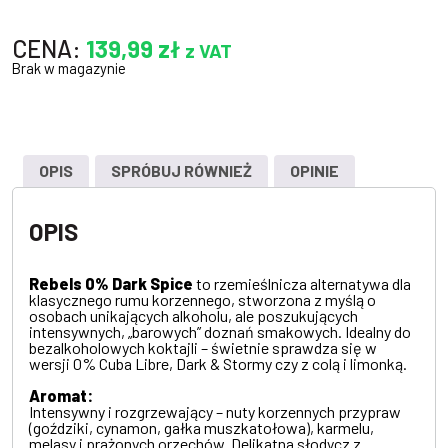
CENA:
139,99
zł
z VAT
Brak w magazynie
OPIS
SPRÓBUJ RÓWNIEŻ
OPINIE
OPIS
Rebels 0% Dark Spice
to rzemieślnicza alternatywa dla
klasycznego rumu korzennego, stworzona z myślą o
osobach unikających alkoholu, ale poszukujących
intensywnych, „barowych” doznań smakowych. Idealny do
bezalkoholowych koktajli – świetnie sprawdza się w
wersji 0% Cuba Libre, Dark & Stormy czy z colą i limonką.
Aromat:
Intensywny i rozgrzewający – nuty korzennych przypraw
(goździki, cynamon, gałka muszkatołowa), karmelu,
melasy i prażonych orzechów. Delikatna słodycz z