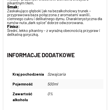
pikantnym tłem.
Smak:
Zaskakująco głęboki jak na bezalkoholowy trunek –
przyprawowa baza połączona z aromatami wanilii,
ciemnego cukru i delikatnego dymu. Charakterystyczna dla
rumów nuta „dark spice” dobrze odwzorowana.
Finisz:
Średni, lekko pikantny – z wyraźną obecnością przypraw i
delikatną goryczką.
INFORMACJE DODATKOWE
Kraj pochodzenia
Szwajcaria
Pojemność
500ml
Zawartość
0%
alkoholu