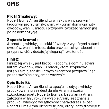
OPIS
Profil Smakowy:
Robert Burns Arran Blend to whisky o wyważonym i
łagodnym profilu smakowym, w którym dominują nuty
owoców, wanilii, miodu i przypraw, tworząc harmonijną i
pełną kompozycję.
Zapach/Aromat:
Aromat tej whisky jest lekki i świeży, z wyraźnymi nutami
owoców, wanilii, miodu, dębu oraz subtelnym akcentem
przypraw, który dodaje jej elegancji i złożoności.
Finisz:
Finisz tej whisky jest krótki i łagodny, z dominującymi
nutami owoców, wanilii i miodu, które stopniowo
ustępują miejsca delikatnym akcentom przypraw i dębu,
pozostawiając przyjemne wrażenie.
Opis Butelki:
Robert Burns Arran Blend to specjalna edycja whisky
produkowana przez destylarnię Arran na cześć
szkockiego poety Roberta Burnsa. Destylarnia Arran,
założona w 1995 roku na wyspie Arran, jest znana z
produkcji whisky o wyjątkowym charakterze i jakości.
Robert Burns Arran Blend to trunek, który łączy tradycję z