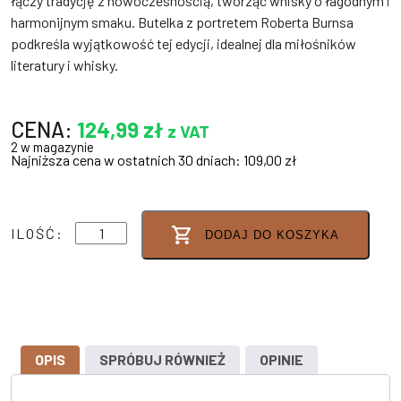
łączy tradycję z nowoczesnością, tworząc whisky o łagodnym i
harmonijnym smaku. Butelka z portretem Roberta Burnsa
podkreśla wyjątkowość tej edycji, idealnej dla miłośników
literatury i whisky.
CENA:
124,99
zł
z VAT
2 w magazynie
Najniższa cena w ostatnich 30 dniach:
109,00
zł
ilość
ILOŚĆ:
DODAJ DO KOSZYKA
ROBERT
BURNS
ARRAN
BLEND
40%
0,7
L
OPIS
SPRÓBUJ RÓWNIEŻ
OPINIE