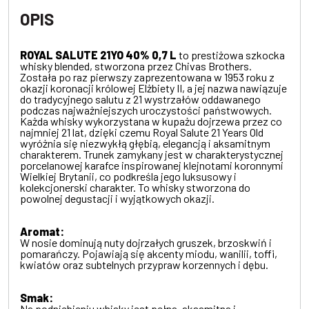
OPIS
ROYAL SALUTE 21YO 40% 0,7 L
to prestiżowa szkocka
whisky blended, stworzona przez
Chivas Brothers
.
Została po raz pierwszy zaprezentowana w 1953 roku z
okazji koronacji królowej Elżbiety II, a jej nazwa nawiązuje
do tradycyjnego salutu z 21 wystrzałów oddawanego
podczas najważniejszych uroczystości państwowych.
Każda whisky wykorzystana w kupażu dojrzewa przez co
najmniej 21 lat, dzięki czemu Royal Salute 21 Years Old
wyróżnia się niezwykłą głębią, elegancją i aksamitnym
charakterem. Trunek zamykany jest w charakterystycznej
porcelanowej karafce inspirowanej klejnotami koronnymi
Wielkiej Brytanii, co podkreśla jego luksusowy i
kolekcjonerski charakter. To whisky stworzona do
powolnej degustacji i wyjątkowych okazji.
Aromat:
W nosie dominują nuty dojrzałych gruszek, brzoskwiń i
pomarańczy. Pojawiają się akcenty miodu, wanilii, toffi,
kwiatów oraz subtelnych przypraw korzennych i dębu.
Smak:
Na podniebieniu whisky jest pełna, aksamitna i