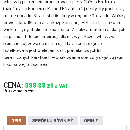
whisky typu blended, produkowana przez Chivas Brothers
(należącą do koncernu Pernod Ricard), a jej destylaty pochodzą
m.in. z gorzelni Strathisla Distillery w regionie Speyside. Whisky
powstała w 1953 roku z okazji koronacji Elżbieta II — nazwa i
wiek mają symboliczne znaczenie: 21 salw armatnich oddanych
tego dnia stało się inspiracją dla nazwy, a każda whisky w
blendzie dojrzewa co najmniej 21 lat. Trunek często
butelkowany jest w eleganckich, porcelanowych lub
ceramicznych karafkach — opakowanie stało się częścią jego
luksusowej tożsamości.
CENA:
899,99
zł
z VAT
Brak w magazynie
OPIS
SPRÓBUJ RÓWNIEŻ
OPINIE