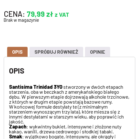
CENA:
79,99
zł
z VAT
Brak w magazynie
OPIS
SPRÓBUJ RÓWNIEŻ
OPINIE
OPIS
Santisima Trinidad 3YO
stworzony w dwóch etapach
starzenia, oba w beczkach z amerykańskiego białego
dębu. W pierwszym etapie dojrzewają alkohole trzcinowe,
z których w drugim etapie powstają bazowe rumy.
W końcowej formule destylaty te (z minimalnym
starzeniem wynoszącym trzy lata), które miesza się z
innymi destylatami w starszym wieku, aby poprawić ich
jakość.
Zapach
: wykwintny bukiet, intensywne i złożone nuty
kakao, wanilii, drzewa cedrowego i słodkiej tabaki.
Smak
: wyjątkowo bogate, intensywny, ale okrągły i