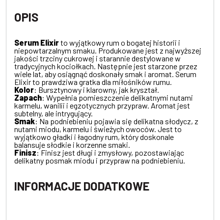
OPIS
Serum Elixir
to wyjątkowy rum o bogatej historii i
niepowtarzalnym smaku. Produkowane jest z najwyższej
jakości trzciny cukrowej i starannie destylowane w
tradycyjnych kociołkach. Następnie jest starzone przez
wiele lat, aby osiągnąć doskonały smak i aromat. Serum
Elixir to prawdziwa gratka dla miłośników rumu.
Kolor
: Bursztynowy i klarowny, jak kryształ.
Zapach
: Wypełnia pomieszczenie delikatnymi nutami
karmelu, wanilii i egzotycznych przypraw. Aromat jest
subtelny, ale intrygujący.
Smak
: Na podniebieniu pojawia się delikatna słodycz, z
nutami miodu, karmelu i świeżych owoców. Jest to
wyjątkowo gładki i łagodny rum, który doskonale
balansuje słodkie i korzenne smaki.
Finisz
: Finisz jest długi i zmysłowy, pozostawiając
delikatny posmak miodu i przypraw na podniebieniu.
INFORMACJE DODATKOWE