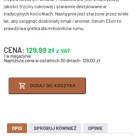
jakości trzciny cukrowej i starannie destylowane w
tradycyjnych kociołkach. Następnie jest starzone przez wiele
lat, aby osiągnąć doskonały smak i aromat. Serum Elixir to
prawdziwa gratka dla miłośników rumu.
CENA:
129,99
zł
z VAT
1 w magazynie
Najniższa cena w ostatnich 30 dniach:
129,00
zł
DODAJ DO KOSZYKA
OPIS
SPRÓBUJ RÓWNIEŻ
OPINIE