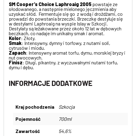
SM Cooper’s Choice Laphroaig 2005
powstaje ze
słodowanego, a następnie mielonego jęczmienia aby
uzyskać słód. Fermentuje się go z wodą i drożdżami, co
prowadzi do powstania brzeczki. Brzeczkę destyluje się
w destylarni Laphroaig na wyspie Islay w Szkocji.
Destylaty są leżakowane przez około 12 lat w dębowych
beczkach, co nadaje im unikalny smak i aromat.
Kolor
: Złoty.
Smak
: Intensywny, dymny i torfowy, z nutami soli,
cytrusów i miodu.
Zapach
: Intensywny aromat torfu, dymu, morskiej bryzy i
nut owocowych.
Finisz
: Długi, pikantny, z wyczuwalnymi nutami torfu,
dymu i dębu.
INFORMACJE DODATKOWE
Kraj pochodzenia
Szkocja
Pojemność
700ml
Zawartość
54,6%