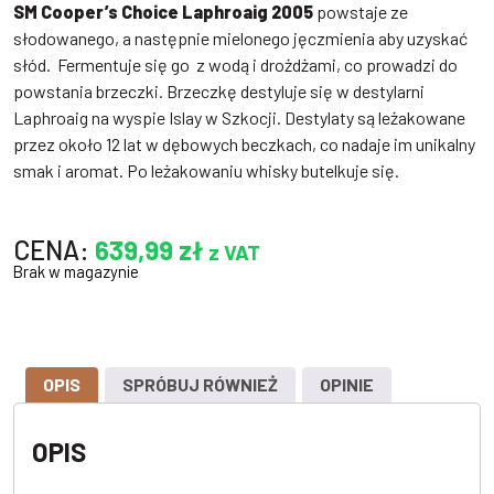
SM Cooper’s Choice Laphroaig 2005
powstaje ze
słodowanego, a następnie mielonego jęczmienia aby uzyskać
słód. Fermentuje się go z wodą i drożdżami, co prowadzi do
powstania brzeczki. Brzeczkę destyluje się w destylarni
Laphroaig na wyspie Islay w Szkocji. Destylaty są leżakowane
przez około 12 lat w dębowych beczkach, co nadaje im unikalny
smak i aromat. Po leżakowaniu whisky butelkuje się.
CENA:
639,99
zł
z VAT
Brak w magazynie
OPIS
SPRÓBUJ RÓWNIEŻ
OPINIE
OPIS