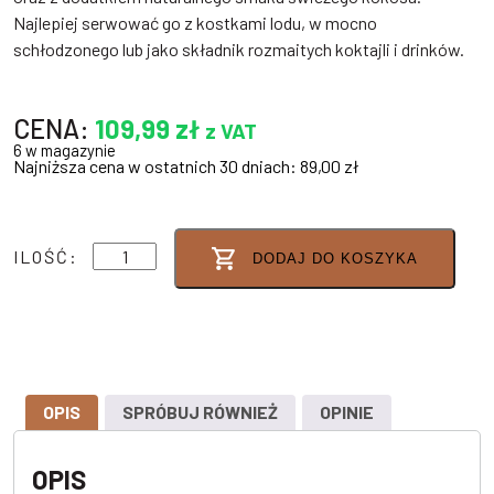
Najlepiej serwować go z kostkami lodu, w mocno
schłodzonego lub jako składnik rozmaitych koktajli i drinków.
CENA:
109,99
zł
z VAT
6 w magazynie
Najniższa cena w ostatnich 30 dniach:
89,00
zł
ilość
ILOŚĆ:
DODAJ DO KOSZYKA
SNOWBALL
COCONUT
16,5%
0,7L
OPIS
SPRÓBUJ RÓWNIEŻ
OPINIE
OPIS