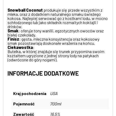
Snowball Coconut
produkuje się przede wszystkim z
mleka, oraz z dodatkiem naturalnego smaku świeżego
kokosa. Najlepiej serwować go z kostkami lodu, w mocno
schłodzonego lub jako składnik rozmaitych koktajli i
drinków.
Smak
: oferuje tony wanilii, egzotycznych owoców oraz
białej czekolady.
Finisz
: gęsta, mleczna konsystencja oraz kokosowy
smak pozostawiają doskonałe wrażenia na końcu.
Ciekawostka
:
Butelka, w której znajduje się trunek przypomina swoim
kształtem ugryzione z jednej strony lody na patykach
(odwrócone do góry nogami).
INFORMACJE DODATKOWE
Kraj pochodzenia
USA
Pojemność
700ml
Zawartość
16,5%