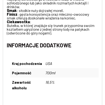
schłodzonego lub jako składnik rozmaitych koktajli i
drinków.
Smak
: słodkie nuty dojrzałej moreli.
Finisz
: gęsta konsystencja oraz mleczno-owocowy
smak oferują doskonałe wrażenia na koniec.
Ciekawostka
:
Butelka, w której znajduje się trunek przypomina swoim
kształtem ugryzione z jednej strony lody na patykach
(odwrócone do góry nogami).
INFORMACJE DODATKOWE
Kraj pochodzenia
USA
Pojemność
700ml
Zawartość
16,5%
alkoholu