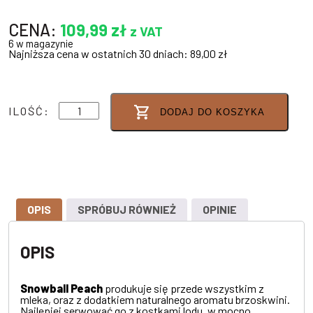
CENA:
109,99
zł
z VAT
6 w magazynie
Najniższa cena w ostatnich 30 dniach:
89,00
zł
ilość
ILOŚĆ:
DODAJ DO KOSZYKA
SNOWBALL
PEACH
16,5%
0,7L
OPIS
SPRÓBUJ RÓWNIEŻ
OPINIE
OPIS
Snowball Peach
produkuje się przede wszystkim z
mleka, oraz z dodatkiem naturalnego aromatu brzoskwini.
Najlepiej serwować go z kostkami lodu, w mocno