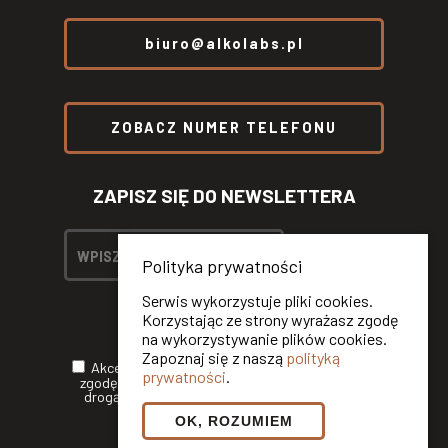
biuro@alkolabs.pl
ZOBACZ NUMER TELEFONU
ZAPISZ SIĘ DO NEWSLETTERA
Polityka prywatności
Serwis wykorzystuje pliki cookies.
Korzystając ze strony wyrażasz zgodę
na wykorzystywanie plików cookies.
Zapoznaj się z naszą
polityką
Akceptuję
Politykę Prywatności
oraz wyrażam
prywatności
.
zgodę na otrzymywanie informacji handlowych
drogą elektroniczną od ALKOLABS SP. Z O.O.*
OK, ROZUMIEM