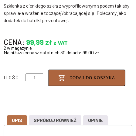
Szklanka z cienkiego szkła z wyprofilowanym spodem tak aby
sprawiała wrażenie toczącej/obracającej się. Polecamy jako
dodatek do butelki prezentowej.
CENA:
99,99
zł
z VAT
2 w magazynie
Najniższa cena w ostatnich 30 dniach:
99,00
zł
ilość
ILOŚĆ:
DODAJ DO KOSZYKA
SZKLANKA
BEZ
PODSTAWY
"TOCZĄCA
SIĘ"
0,42
L
OPIS
SPRÓBUJ RÓWNIEŻ
OPINIE