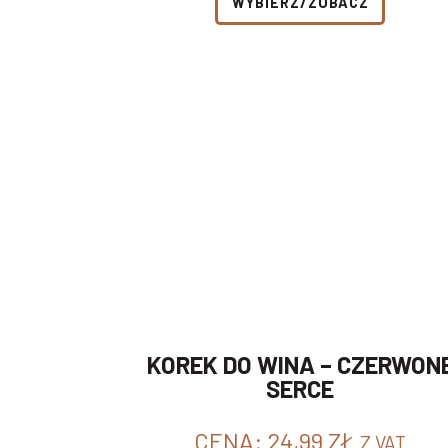
WYBIERZ/ZOBACZ
KOREK DO WINA – CZERWON
SERCE
CENA:
24,99
ZŁ
Z VAT