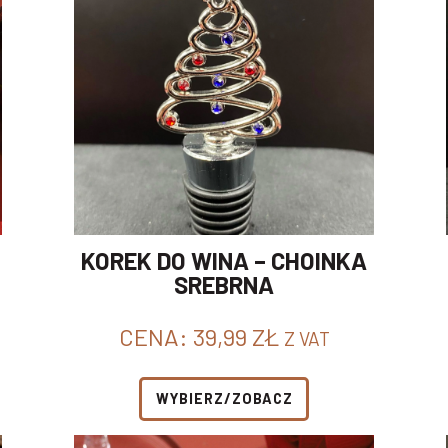
KOREK DO WINA – CHOINKA
SREBRNA
CENA:
39,99
ZŁ
Z VAT
WYBIERZ/ZOBACZ