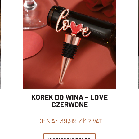
KOREK DO WINA – LOVE
CZERWONE
CENA:
39,99
ZŁ
Z VAT