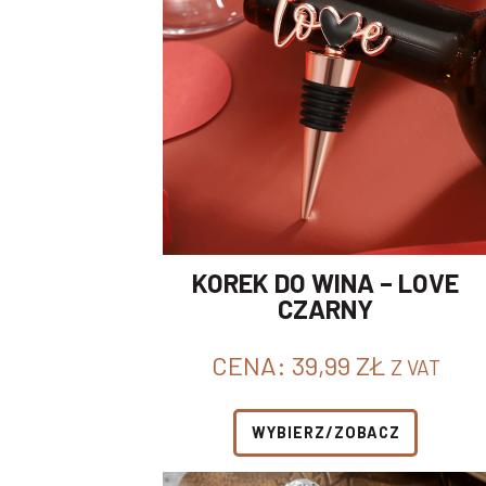
KOREK DO WINA – LOVE
CZARNY
CENA:
39,99
ZŁ
Z VAT
WYBIERZ/ZOBACZ