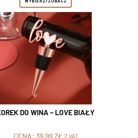
WYBIERZ/ZOBACZ
KOREK DO WINA – LOVE BIAŁY
CENA:
39,99
ZŁ
Z VAT