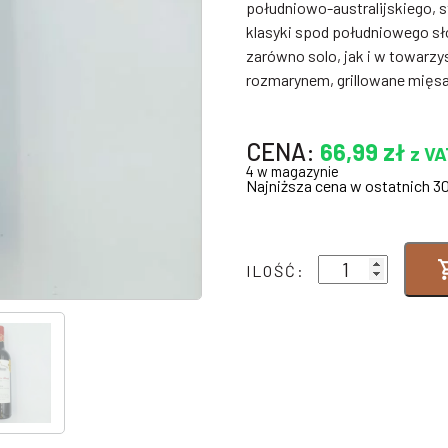
południowo-australijskiego, 
klasyki spod południowego sł
zarówno solo, jak i w towarzys
rozmarynem, grillowane mięsa 
CENA:
66,99
zł
z VA
4 w magazynie
Najniższa cena w ostatnich 3
ilość
ILOŚĆ:
TANUNDA
MATTHEWS
ROAD
SHIRAZ
2022
AUSTRALIA
-
RED
-
DRY
14,5%