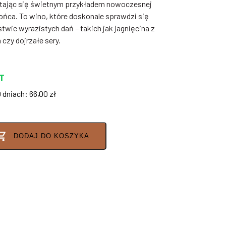
stając się świetnym przykładem nowoczesnej
ońca. To wino, które doskonale sprawdzi się
twie wyrazistych dań – takich jak jagnięcina z
czy dojrzałe sery.
T
0 dniach:
66,00
zł
DODAJ DO KOSZYKA