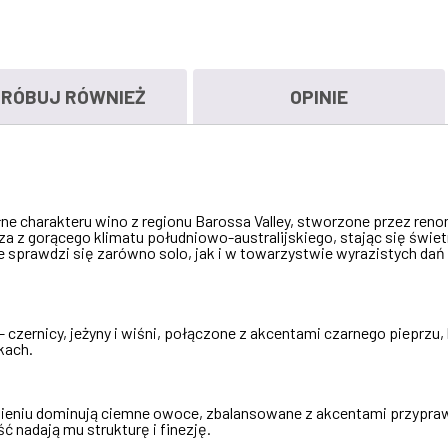
0,75L
RÓBUJ RÓWNIEŻ
OPINIE
łne charakteru wino z regionu Barossa Valley, stworzone przez r
aza z gorącego klimatu południowo-australijskiego, stając się św
 sprawdzi się zarówno solo, jak i w towarzystwie wyrazistych dań 
ernicy, jeżyny i wiśni, połączone z akcentami czarnego pieprzu, lu
kach.
ieniu dominują ciemne owoce, zbalansowane z akcentami przypraw 
 nadają mu strukturę i finezję.