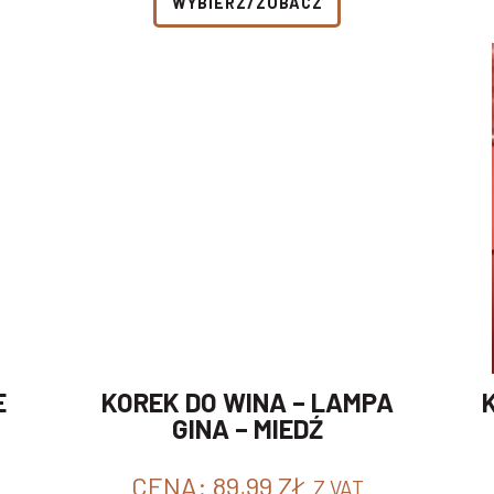
WYBIERZ/ZOBACZ
E
KOREK DO WINA – LAMPA
GINA – MIEDŹ
CENA:
89,99
ZŁ
Z VAT