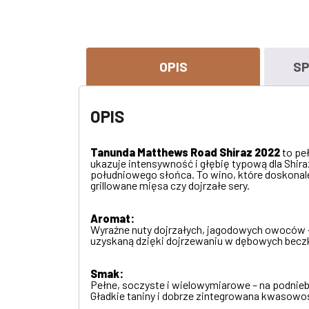
OPIS
SP
OPIS
Tanunda Matthews Road Shiraz 2022
to pe
ukazuje intensywność i głębię typową dla Shir
południowego słońca. To wino, które doskonale
grillowane mięsa czy dojrzałe sery.
Aromat:
Wyraźne nuty dojrzałych, jagodowych owoców – cz
uzyskaną dzięki dojrzewaniu w dębowych becz
Smak:
Pełne, soczyste i wielowymiarowe – na podnieb
Gładkie taniny i dobrze zintegrowana kwasowość