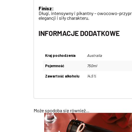
Finisz:
Długi, intensywny i pikantny – owocowo-przyp
elegancji i siły charakteru.
INFORMACJE DODATKOWE
Kraj pochodzenia
Australia
Pojemność
750ml
Zawartość alkoholu
14,5%
Może spodoba się również…