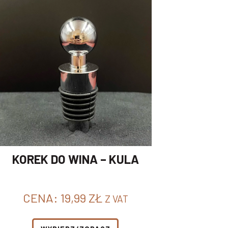
KOREK DO WINA – KULA
CENA:
19,99
ZŁ
Z VAT