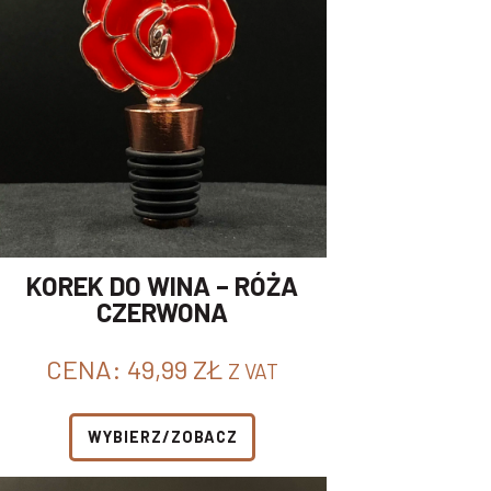
KOREK DO WINA – RÓŻA
CZERWONA
CENA:
49,99
ZŁ
Z VAT
WYBIERZ/ZOBACZ