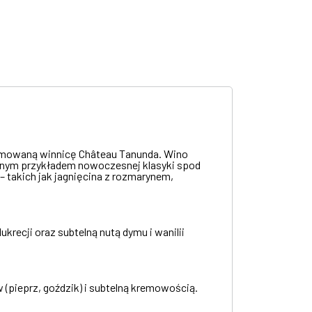
enomowaną winnicę Château Tanunda. Wino
ietnym przykładem nowoczesnej klasyki spod
– takich jak jagnięcina z rozmarynem,
krecji oraz subtelną nutą dymu i wanilii
(pieprz, goździk) i subtelną kremowością.