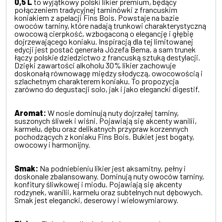
0,5 L
to wyjątkowy polski likier premium, będący
połączeniem tradycyjnej tarninówki z francuskim
koniakiem z apelacji Fins Bois. Powstaje na bazie
owoców tarniny, które nadają trunkowi charakterystyczną
owocową cierpkość, wzbogaconą o elegancję i głębię
dojrzewającego koniaku. Inspiracją dla tej limitowanej
edycji jest postać generała Józefa Bema, a sam trunek
łączy polskie dziedzictwo z francuską sztuką destylacji.
Dzięki zawartości alkoholu 30% likier zachowuje
doskonałą równowagę między słodyczą, owocowością i
szlachetnym charakterem koniaku. To propozycja
zarówno do degustacji solo, jak i jako elegancki digestif.
Aromat:
W nosie dominują nuty dojrzałej tarniny,
suszonych śliwek i wiśni. Pojawiają się akcenty wanilii,
karmelu, dębu oraz delikatnych przypraw korzennych
pochodzących z koniaku Fins Bois. Bukiet jest bogaty,
owocowy i harmonijny.
Smak:
Na podniebieniu likier jest aksamitny, pełny i
doskonale zbalansowany. Dominują nuty owoców tarniny,
konfitury śliwkowej i miodu. Pojawiają się akcenty
rodzynek, wanilii, karmelu oraz subtelnych nut dębowych.
Smak jest elegancki, deserowy i wielowymiarowy.