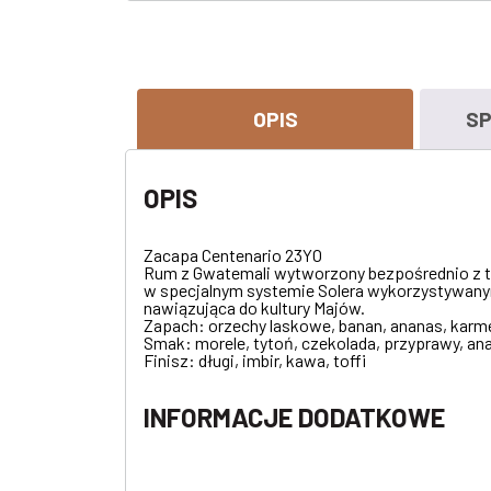
OPIS
SP
OPIS
Zacapa Centenario 23YO
Rum z Gwatemali wytworzony bezpośrednio z t
w specjalnym systemie Solera wykorzystywanym 
nawiązująca do kultury Majów.
Zapach: orzechy laskowe, banan, ananas, karme
Smak: morele, tytoń, czekolada, przyprawy, an
Finisz: długi, imbir, kawa, toffi
INFORMACJE DODATKOWE