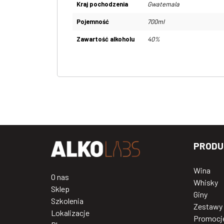
Kraj pochodzenia
Gwatemala
Pojemność
700ml
Zawartość alkoholu
40%
PRODU
Wina
O nas
Whisky
Sklep
Giny
Szkolenia
Zestawy
Lokalizacje
Promocj