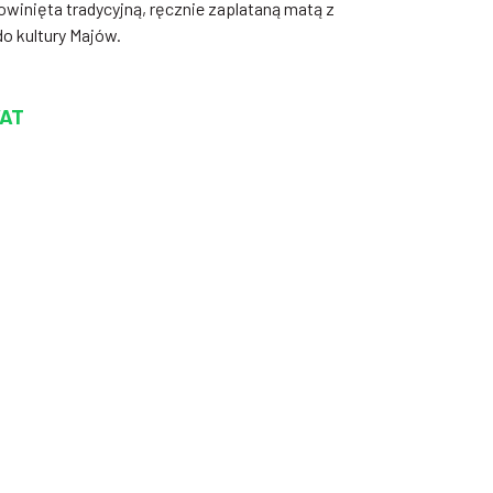
 owinięta tradycyjną, ręcznie zaplataną matą z
o kultury Majów.
VAT