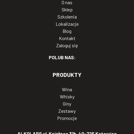
O nas
Sklep
Szkolenia
Lokalizacje
Blog
Kontakt
Zaloguj się
POLUB NAS:
PRODUKTY
Wina
Whisky
Giny
Zestawy
Promocje
ALKOLABS ul. Książęca 31b, 40-725 Katowice