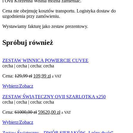
i Ovii Korzenna Wiśnia można zamieniać.
Cena nie obejmuję kosztów transportu. Logistyka dostaw do
uzgodnienia przy zamówieniu.
Wystawiamy fakturę jako zestaw prezentowy.
Spróbuj również
ZESTAW WINNICA POWIERCIE CUVEE
cecha
|
cecha
|
cecha: cecha
Cena:
129,99
zł
Pierwotna
109,99
zł
Aktualna
z VAT
cena
cena
Wybierz/Zobacz
wynosiła:
wynosi:
129,99 zł.
109,99 zł.
ZESTAW ŚWIĄTECZNY OVII SZARLOTKA x250
cecha
|
cecha
|
cecha: cecha
Cena:
61000,00
zł
Pierwotna
59620,00
zł
Aktualna
z VAT
cena
cena
Wybierz/Zobacz
wynosiła:
wynosi:
61000,00 zł.
59620,00 zł.
Zestaw Świąteczny – DWÓR SIERAKÓW „Leśny dwór”