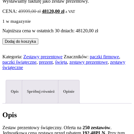
Wystawiamy fakturę jako zestaw prezentowy.
CENA:
49999,00
zł
Pierwotna
48120,00
zł
Aktualna
z VAT
cena
cena
1 w magazynie
wynosiła:
wynosi:
49999,00 zł.
48120,00 zł.
Najniższa cena w ostatnich 30 dniach:
48120,00
zł
Dodaj do koszyka
Kategoria:
Zestawy prezentowe
Znaczników:
paczki firmowe
,
paczki świąteczne
,
prezent
,
święta
,
zestawy prezentowe
,
zestawy
świąteczne
Opis
Spróbuj również
Opinie
Opis
Zestaw prezentowy świąteczny. Oferta na
250 zestawów
.
Jednostkowa cena zestawu przed rabatem
192,48PLN.
Przy tym