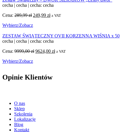
cecha
|
cecha
|
cecha: cecha
Cena:
289,99
zł
Pierwotna
249,99
zł
Aktualna
z VAT
cena
cena
Wybierz/Zobacz
wynosiła:
wynosi:
289,99 zł.
249,99 zł.
ZESTAW ŚWIĄTECZNY OVII KORZENNA WIŚNIA x 50
cecha
|
cecha
|
cecha: cecha
Cena:
9999,00
zł
Pierwotna
9624,00
zł
Aktualna
z VAT
cena
cena
Wybierz/Zobacz
wynosiła:
wynosi:
9999,00 zł.
9624,00 zł.
Opinie Klientów
O nas
Sklep
Szkolenia
Lokalizacje
Blog
Kontakt