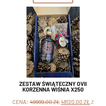
ZESTAW ŚWIĄTECZNY OVII
KORZENNA WIŚNIA X250
PIERWOTNA
AKTU
CENA:
49999,00
ZŁ
48120,00
ZŁ
Z