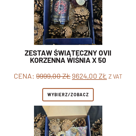
ZESTAW ŚWIĄTECZNY OVII
KORZENNA WIŚNIA X 50
PIERWOTNA
AKTUAL
CENA:
9999,00
ZŁ
9624,00
ZŁ
Z VAT
CENA
CENA
WYNOSIŁA:
WYNOSI:
WYBIERZ/ZOBACZ
9999,00 ZŁ.
9624,00 