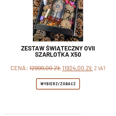
ZESTAW ŚWIĄTECZNY OVII
SZARLOTKA X50
PIERWOTNA
AKTUAL
CENA:
12999,00
ZŁ
11924,00
ZŁ
Z VAT
CENA
CENA
WYNOSIŁA:
WYNOSI
WYBIERZ/ZOBACZ
12999,00 ZŁ.
11924,00