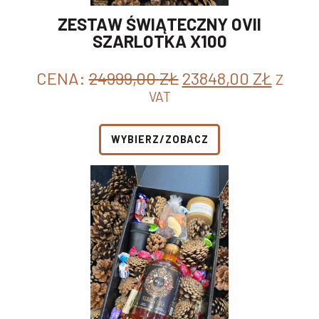
ZESTAW ŚWIĄTECZNY OVII
SZARLOTKA X100
PIERWOTNA
AKTU
CENA:
24999,00
ZŁ
23848,00
ZŁ
Z
CENA
CENA
VAT
WYNOSIŁA:
WYNO
24999,00 ZŁ.
23848,
WYBIERZ/ZOBACZ