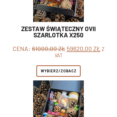
ZESTAW ŚWIĄTECZNY OVII
SZARLOTKA X250
PIERWOTNA
AKTU
CENA:
61000,00
ZŁ
59620,00
ZŁ
Z
CENA
CENA
VAT
WYNOSIŁA:
WYNO
61000,00 ZŁ.
59620
WYBIERZ/ZOBACZ