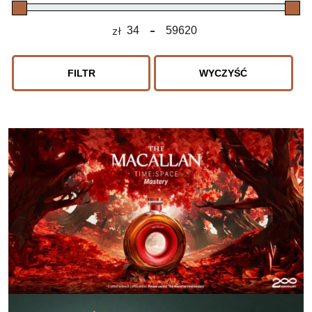
zł
-
Minimum Price
Maximum Price
FILTR
WYCZYŚĆ