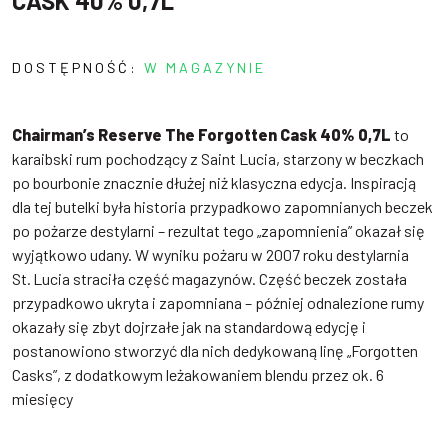
CASK 40% 0,7L
DOSTĘPNOŚĆ:
W MAGAZYNIE
Chairman’s Reserve The Forgotten Cask 40% 0,7L
to
karaibski rum pochodzący z Saint Lucia, starzony w beczkach
po bourbonie znacznie dłużej niż klasyczna edycja. Inspiracją
dla tej butelki była historia przypadkowo zapomnianych beczek
po pożarze destylarni – rezultat tego „zapomnienia” okazał się
wyjątkowo udany. W wyniku pożaru w 2007 roku destylarnia
St. Lucia straciła część magazynów. Część beczek została
przypadkowo ukryta i zapomniana – później odnalezione rumy
okazały się zbyt dojrzałe jak na standardową edycję i
postanowiono stworzyć dla nich dedykowaną linę „Forgotten
Casks”, z dodatkowym leżakowaniem blendu przez ok. 6
miesięcy