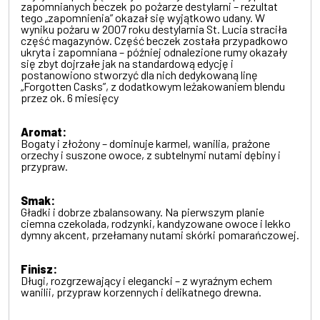
zapomnianych beczek po pożarze destylarni – rezultat
tego „zapomnienia” okazał się wyjątkowo udany. W
wyniku pożaru w 2007 roku destylarnia St. Lucia straciła
część magazynów. Część beczek została przypadkowo
ukryta i zapomniana – później odnalezione rumy okazały
się zbyt dojrzałe jak na standardową edycję i
postanowiono stworzyć dla nich dedykowaną linę
„Forgotten Casks”, z dodatkowym leżakowaniem blendu
przez ok. 6 miesięcy
Aromat:
Bogaty i złożony – dominuje karmel, wanilia, prażone
orzechy i suszone owoce, z subtelnymi nutami dębiny i
przypraw.
Smak:
Gładki i dobrze zbalansowany. Na pierwszym planie
ciemna czekolada, rodzynki, kandyzowane owoce i lekko
dymny akcent, przełamany nutami skórki pomarańczowej.
Finisz:
Długi, rozgrzewający i elegancki – z wyraźnym echem
wanilii, przypraw korzennych i delikatnego drewna.