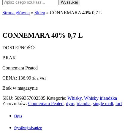
Strona główna
»
Sklep
»
CONNEMARA 40% 0,7 L
CONNEMARA 40% 0,7 L
DOSTĘPNOŚĆ:
BRAK
Connemara Peated
CENA:
136,99
zł
z VAT
Brak w magazynie
SKU:
5099357002305
Kategorie:
Whisky
,
Whisky irlandzka
Znaczników:
Connemara Peated
,
dym
,
irlandia
,
single malt
,
torf
Opis
Spróbuj również