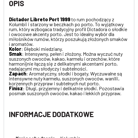
OPIS
Dictador Libreto Port 1999
to rum pochodzący z
Kolumbii i starzony w beczkach po porto. To wyjątkowy
rum, który wzbogaca tradycyjny profil Dictadora o słodkie
i owocowe akcenty porto. Jest to idealny wybór dla
miłośników rumów, którzy poszukują złożonych smaków
i aromatów.
Kolor
: Głęboki miedziany.
Smak
: Intensywny, pełen i złożony. Można wyczuć nuty
suszonych owoców, kakao, karmelu i orzechów, które
harmonijnie łączą się z delikatnymi akcentami porto,
nadającymi mu słodyczy i subtelności.
Zapach
: Aromatyczny, słodki i bogaty. Wyczuwalne są
intensywne nuty karmelu, suszonych owoców, wanilii,
korzennych przypraw i subtelnych nut porto.
Finisz
: Długi, przyjemny i delikatnie słodki. Pozostawia
posmak suszonych owoców, kakao i lekkich przypraw.
INFORMACJE DODATKOWE